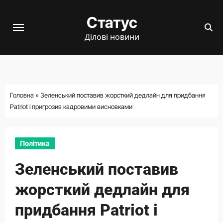
Перейти
Статус
до
вмісту
Ділові новини
Головна
»
Зеленський поставив жорсткий дедлайн для придбання
Patriot і пригрозив кадровими висновками
Політика
Зеленський поставив
жорсткий дедлайн для
придбання Patriot і