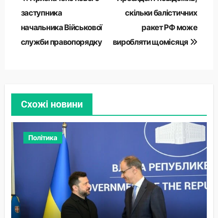
записів
заступника
скільки балістичних
начальника Військової
ракет РФ може
служби правопорядку
виробляти щомісяця
Схожі новини
Політика