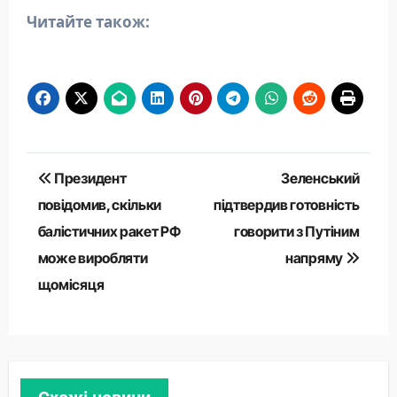
Читайте також:
Навігація
Президент
Зеленський
записів
повідомив, скільки
підтвердив готовність
балістичних ракет РФ
говорити з Путіним
може виробляти
напряму
щомісяця