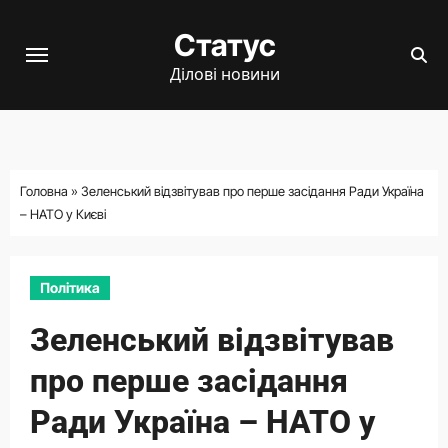
Перейти
Статус
до
вмісту
Ділові новини
Головна
»
Зеленський відзвітував про перше засідання Ради Україна
– НАТО у Києві
Політика
Зеленський відзвітував
про перше засідання
Ради Україна – НАТО у