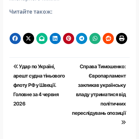
Читайте також:
Навігація
Удар по Україні,
Справа Тимошенко:
записів
арешт судна тіньового
Європарламент
флоту РФ у Швеції.
закликав українську
Головне за 4 червня
владу утриматися від
2026
політичних
переслідувань опозиції