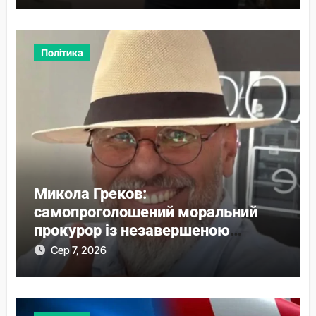
Політика
Микола Греков:
самопроголошений моральний
прокурор із незавершеною
власною справою
Сер 7, 2026