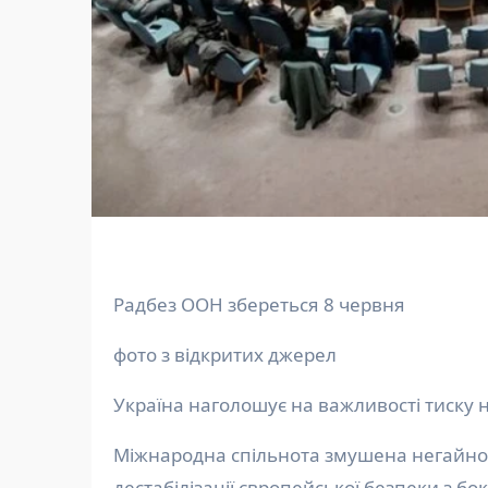
Радбез ООН збереться 8 червня
фото з відкритих джерел
Україна наголошує на важливості тиску н
Міжнародна спільнота змушена негайно реагувати на черговий акт агресії та масштабну спробу
дестабілізації європейської безпеки з бо