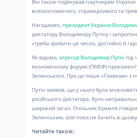
Він також подякував партнерам України 
всеохоплюючого, справедливого та трив
Нагадаємо,
президент України Володим
диктатору Володимиру Путіну і запропон
«треба зробити це чесно, достойно й га
Як відомо,
агресор Володимир Путін
під 
економічному форумі (ПМЕФ) прокоменту
Зеленського. Про це пише «Главком» з 
Путін заявив, що у нього була можливіст
російського диктатора, було неправильно
широкий загал. Очільник Кремля повідом
Зеленським, але поки не бачить в цьому
Читайте також: