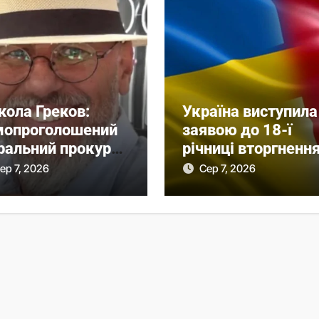
кола Греков:
Україна виступила 
мопроголошений
заявою до 18-ї
ральний прокурор
річниці вторгненн
 незавершеною
РФ у Грузію
ер 7, 2026
Сер 7, 2026
асною справою