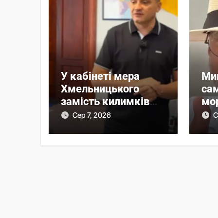
У кабінеті мера
Ми
Хмельницького
са
замість килимків
мо
лежать російські
із
Сер 7, 2026
С
прапори (відео)
вл