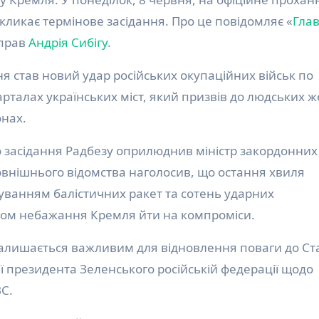
кликає термінове засідання. Про це повідомляє «
Гла
справ
Андрія Сибігу
.
 став новий удар російських окупаційних військ по
арталах українських міст, який призвів до людських же
онах.
 засідання Радбезу оприлюднив міністр закордонних
зовнішнього відомства наголосив, що остання хвиля
суванням балістичних ракет та сотень ударних
зом небажання Кремля йти на компроміси.
залишається важливим для відновлення поваги до Ст
ї президента Зеленського російській федерації щодо
С.