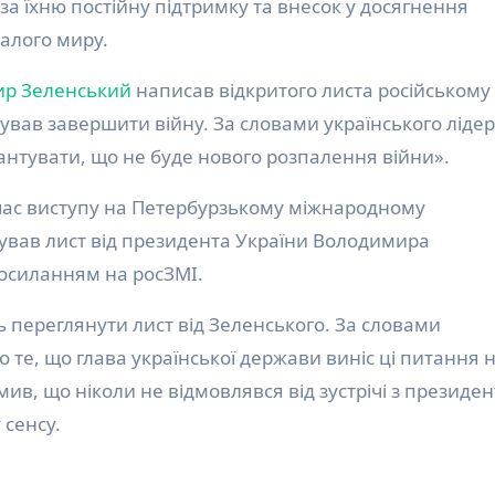
за їхню постійну підтримку та внесок у досягнення
алого миру.
ир Зеленський
написав відкритого листа російському
ував завершити війну. За словами українського лідер
рантувати, що не буде нового розпалення війни».
час виступу на Петербурзькому міжнародному
вав лист від президента України Володимира
посиланням на росЗМІ.
ь переглянути лист від Зеленського. За словами
 те, що глава української держави виніс ці питання 
ив, що ніколи не відмовлявся від зустрічі з президе
 сенсу.