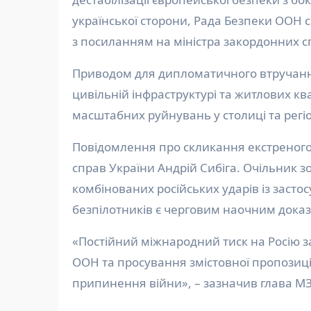
української сторони, Рада Безпеки ООН с
з посиланням на міністра закордонних 
Приводом для дипломатичного втручання
цивільній інфраструктурі та житлових кв
масштабних руйнувань у столиці та регі
Повідомлення про скликання екстреного
справ України Андрій Сибіга. Очільник 
комбінованих російських ударів із засто
безпілотників є черговим наочним дока
«Постійний міжнародний тиск на Росію 
ООН та просування змістовної пропозиці
припинення війни», – зазначив глава МЗ