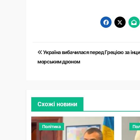
Навігація
Україна вибачилася перед Грецією за інци
записів
морським дроном
Схожі новини
Політика
Пол