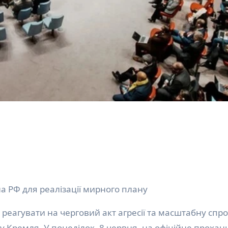
а РФ для реалізації мирного плану
ку Кремля. У понеділок, 8 червня, на офіційне прохан