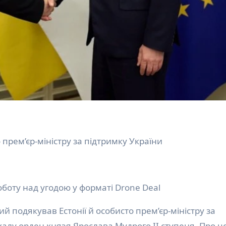
 прем’єр-міністру за підтримку України
оботу над угодою у форматі Drone Deal
халу орден князя Ярослава Мудрого II ступеня. Про ц