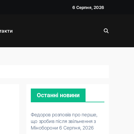
6 Серпня, 2026
такти
і
Останні новини
Федоров розповів про перше,
що зробив після звільнення з
Міноборони
6 Серпня, 2026