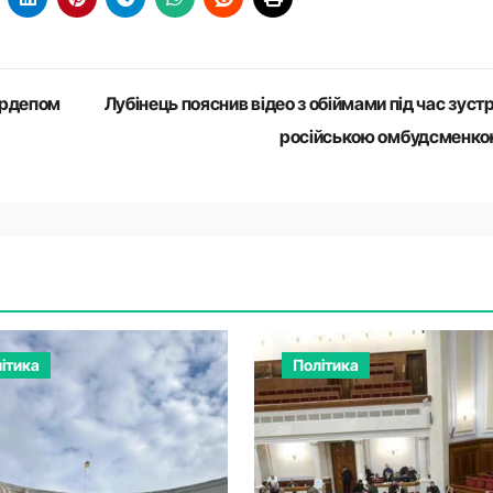
ардепом
Лубінець пояснив відео з обіймами під час зустрі
російською омбудсменк
ітика
Політика