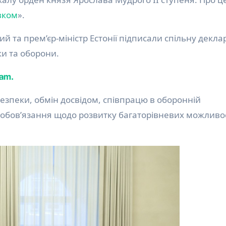
вком
».
 та прем’єр-міністр Естонії підписали спільну декла
ки та оборони.
ram.
езпеки, обмін досвідом, співпрацю в оборонній
 зобов’язання щодо розвитку багаторівневих можливо