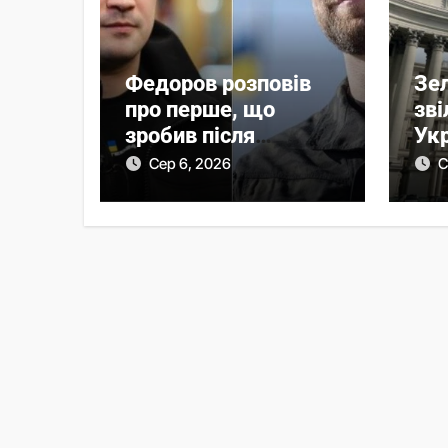
Федоров розповів
Зе
про перше, що
зві
зробив після
Укр
звільнення з
кра
Сер 6, 2026
С
Міноборони