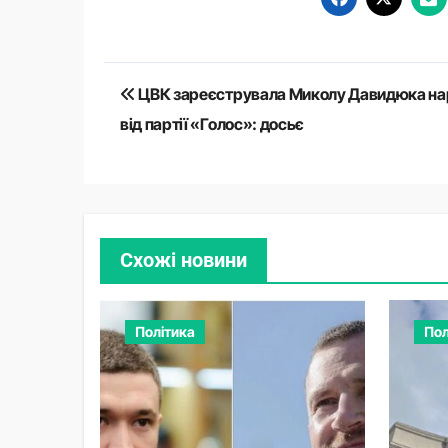
Навігація
ЦВК зареєструвала Миколу Давидюка н
записів
від партії «Голос»: досьє
Схожі новини
Політика
Пол