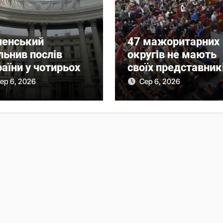
ленський
47 мажоритарних
льнив послів
округів не мають
аїни у чотирьох
своїх представник
їнах
у Раді: причина
ер 6, 2026
Сер 6, 2026