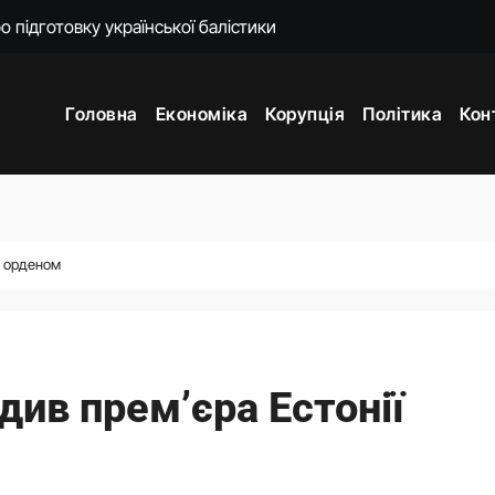
енко пояснила наслідки для експорту цін і курсу
 підходять Україні: експерт пояснив причину
Головна
Економіка
Корупція
Політика
Кон
ти. Що сталося з Верховною Радою за сім років без виборів
ем’єра отримала на прощання мільйон від «Нафтогазу»
омендував ухвалити новий Митний кодекс у першому читанн
яков отримав нову ключову посаду
м орденом
 що зробив після звільнення з Міноборони
див прем’єра Естонії