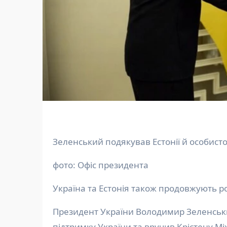
Зеленський подякував Естонії й особисто
фото: Офіс президента
Україна та Естонія також продовжують р
Президент України Володимир Зеленський подякував Естонії й особисто прем’єр-міністру за
підтримку України та вручив Крістену Мі