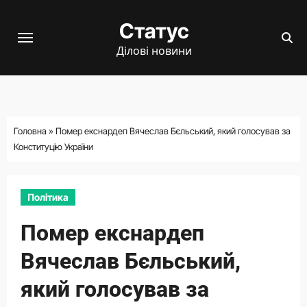
Перейти
Статус
до
вмісту
Ділові новини
Головна
»
Помер екснардеп Вячеслав Бєльський, який голосував за
Конституцію України
Політика
Помер екснардеп
Вячеслав Бєльський,
який голосував за