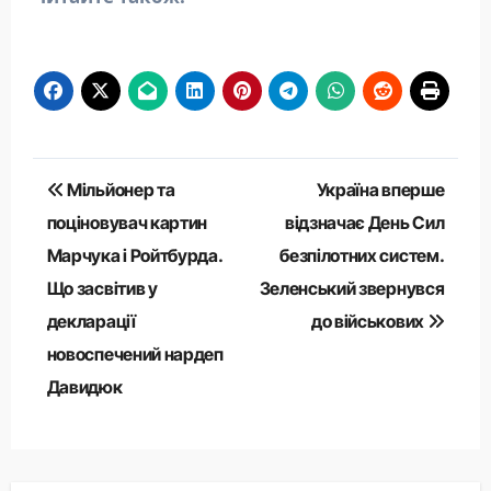
Навігація
Мільйонер та
Україна вперше
записів
поціновувач картин
відзначає День Сил
Марчука і Ройтбурда.
безпілотних систем.
Що засвітив у
Зеленський звернувся
декларації
до військових
новоспечений нардеп
Давидюк