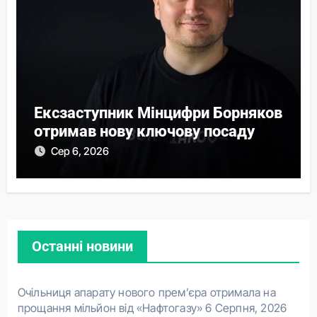
Ексзаступник Мінцифри Борняков
отримав нову ключову посаду
Сер 6, 2026
Останні новини
Очільниця апарату нового прем’єра отримала на
прощання мільйон від «Нафтогазу»
6 Серпня, 2026