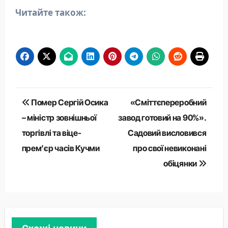
Читайте також:
Навігація
Помер Сергій Осика
«Сміттєпереробний
записів
– міністр зовнішньої
завод готовий на 90%».
торгівлі та віце-
Садовий висловився
прем’єр часів Кучми
про свої невиконані
обіцянки