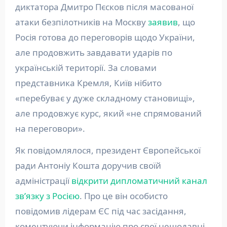
диктатора Дмитро Пєсков після масованої
атаки безпілотників на Москву
заявив
, що
Росія готова до переговорів щодо України,
але продовжить завдавати ударів по
українській території. За словами
представника Кремля, Київ нібито
«перебуває у дуже складному становищі»,
але продовжує курс, який «не спрямований
на переговори».
Як повідомлялося, президент Європейської
ради Антоніу Кошта доручив своїй
адміністрації
відкрити дипломатичний канал
зв’язку з Росією
. Про це він особисто
повідомив лідерам ЄС під час засідання,
коментуючи інформацію про свої нещодавні