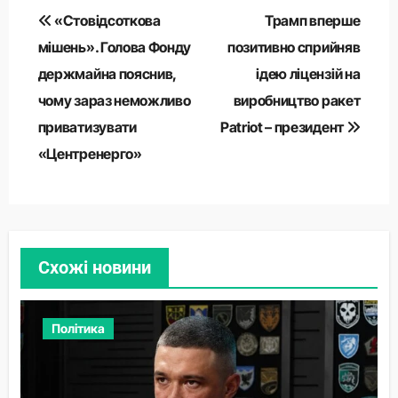
Навігація
«Стовідсоткова
Трамп вперше
записів
мішень». Голова Фонду
позитивно сприйняв
держмайна пояснив,
ідею ліцензій на
чому зараз неможливо
виробництво ракет
приватизувати
Patriot – президент
«Центренерго»
Схожі новини
Політика