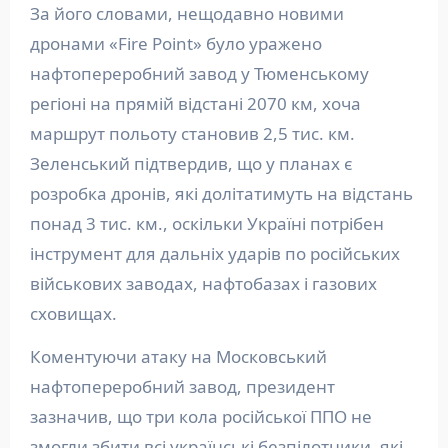
За його словами, нещодавно новими
дронами «Fire Point» було уражено
нафтопереробний завод у Тюменському
регіоні на прямій відстані 2070 км, хоча
маршрут польоту становив 2,5 тис. км.
Зеленський підтвердив, що у планах є
розробка дронів, які долітатимуть на відстань
понад 3 тис. км., оскільки Україні потрібен
інструмент для дальніх ударів по російських
військових заводах, нафтобазах і газових
сховищах.
Коментуючи атаку на Московський
нафтопереробний завод, президент
зазначив, що три кола російської ППО не
змогли збити всі українські безпілотники, які