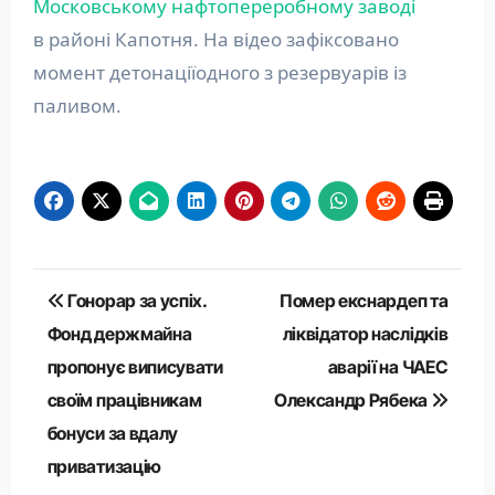
Московському нафтопереробному заводі
в районі Капотня. На відео зафіксовано
момент детонаціїодного з резервуарів із
паливом.
Навігація
Гонорар за успіх.
Помер екснардеп та
записів
Фонд держмайна
ліквідатор наслідків
пропонує виписувати
аварії на ЧАЕС
своїм працівникам
Олександр Рябека
бонуси за вдалу
приватизацію