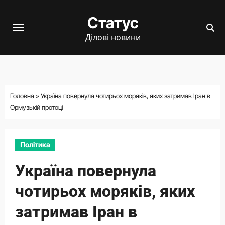
Перейти
Статус
до
вмісту
Ділові новини
Головна
»
Україна повернула чотирьох моряків, яких затримав Іран в
Ормузькій протоці
Політика
Україна повернула
чотирьох моряків, яких
затримав Іран в