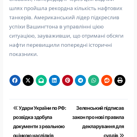
шлях пройшла рекордна кількість нафтових
танкерів. Американський лідер підкреслив
успіхи Вашингтона в управлінні цією
ситуацією, зауваживши, що отримані обсяги
нафти перевищили попередні історичні
показники.
Навігація
Удари України по РФ:
Зеленський підписав
записів
розвідка здобула
закон про нові правила
документи з реальною
декларування для
оцінкою наслідків
суддів