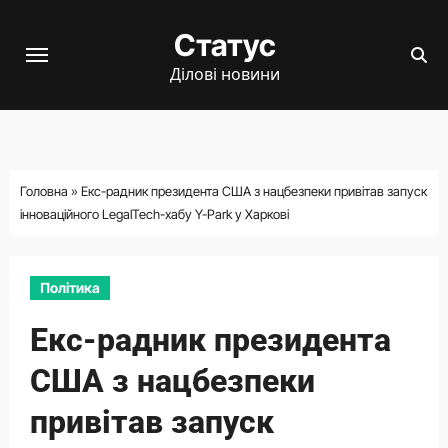
Перейти
Статус
до
вмісту
Ділові новини
Головна
»
Екс-радник президента США з нацбезпеки привітав запуск
інноваційного LegalTech-хабу Y-Park у Харкові
Політика
Екс-радник президента
США з нацбезпеки
привітав запуск