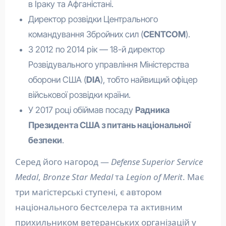
в Іраку та Афганістані.
Директор розвідки Центрального
командування Збройних сил (
CENTCOM
).
З 2012 по 2014 рік — 18-й директор
Розвідувального управління Міністерства
оборони США (
DIA
), тобто найвищий офіцер
військової розвідки країни.
У 2017 році обіймав посаду
Радника
Президента США з питань національної
безпеки
.
Серед його нагород —
Defense Superior Service
Medal
,
Bronze Star Medal
та
Legion of Merit
. Має
три магістерські ступені, є автором
національного бестселера та активним
прихильником ветеранських організацій у