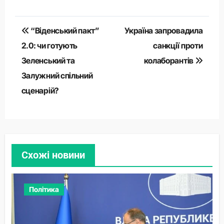
Навігація
“Віденський пакт”
Україна запровадила
записів
2.0: чи готують
санкції проти
Зеленський та
колаборантів
Залужний спільний
сценарій?
Схожі новини
Політика