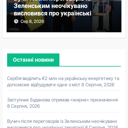
Зеленським неочікувано
висловився про українські
території
Сер 8, 2026
Останні новини
Сербія виділить €2 млн на українську енергетику та
допоможе відбудувати одне з міст
8 Серпня, 2026
Заступник Буданова отримав «жирне» призначення
8 Серпня, 2026
Вучич після переговорів із Зеленським неочікувано
висловився про українські території
8 Серпня, 2026