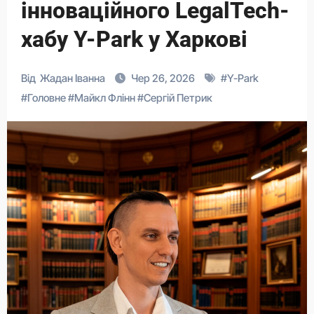
інноваційного LegalTech-
хабу Y-Park у Харкові
Від
Жадан Іванна
Чер 26, 2026
#
Y-Park
#
Головне
#
Майкл Флінн
#
Сергій Петрик