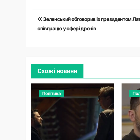
Навігація
Зеленський обговорив із президентом Лат
записів
співпрацю у сфері дронів
Схожі новини
Політика
Пол