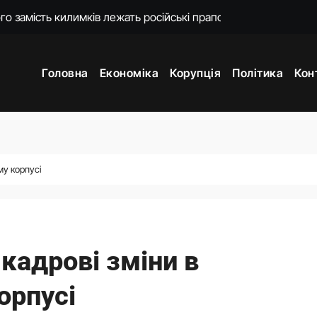
ошений моральний прокурор із незавершеною власною спра
о 18-ї річниці вторгнення РФ у Грузію
Головна
Економіка
Корупція
Політика
Кон
нцепцію мобілізації без масового розшуку
ати спеціальну санкційну операцію проти РФ
яду пояснень щодо призначення очільниці Мінцифри
впраця: про що Зеленський говорив із главою МЗС Азербайд
му корпусі
ори з Вучичем про нову еру співпраці
кадрові зміни в
орпусі