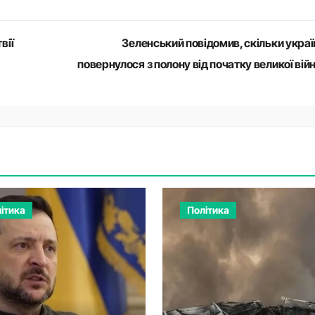
вії
Зеленський повідомив, скільки украї
повернулося з полону від початку великої вій
ітика
Політика