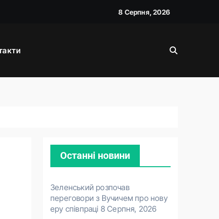
вою
8 Серпня, 2026
такти
жану
Останні новини
Зеленський розпочав
переговори з Вучичем про нову
еру співпраці
8 Серпня, 2026