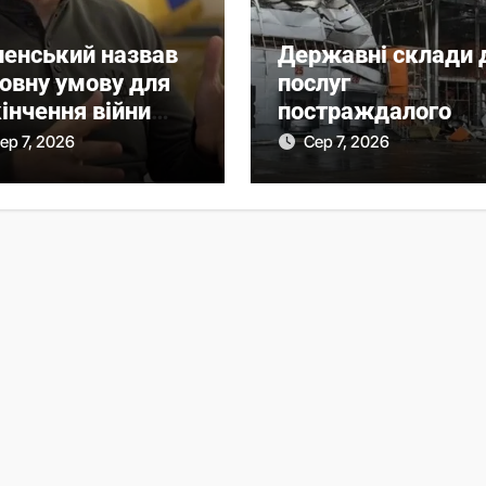
ленський назвав
Державні склади 
ловну умову для
послуг
інчення війни
постраждалого
ля рішення
бізнесу. Фонд
ер 7, 2026
Сер 7, 2026
нату США
держмайна отрим
завдання від
прем’єра