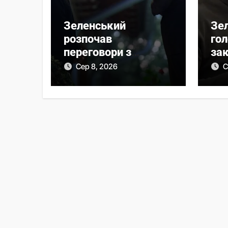
Зеленський
Зе
розпочав
го
переговори з
зак
Вучичем про нову
піс
Сер 8, 2026
С
еру співпраці
Се