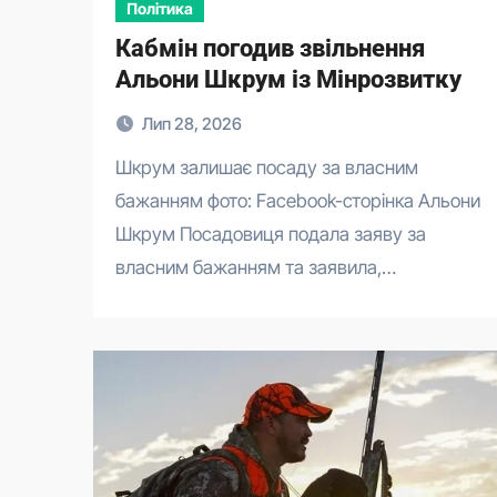
Політика
Кабмін погодив звільнення
Альони Шкрум із Мінрозвитку
Лип 28, 2026
Шкрум залишає посаду за власним
бажанням фото: Facebook-сторінка Альони
Шкрум Посадовиця подала заяву за
власним бажанням та заявила,…