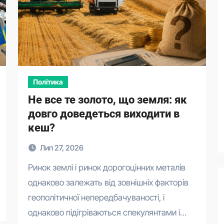
Політика
Не все те золото, що земля: як
довго доведеться виходити в
кеш?
Лип 27, 2026
Ринок землі і ринок дорогоцінних металів
однаково залежать від зовнішніх факторів
геополітичної непередбачуваності, і
однаково підігріваються спекулянтами і…