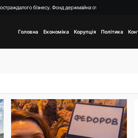
о замість килимків лежать російські прапори (відео)
ошений моральний прокурор із незавершеною власною спра
Головна
Економіка
Корупція
Політика
Кон
о 18-ї річниці вторгнення РФ у Грузію
нцепцію мобілізації без масового розшуку
ати спеціальну санкційну операцію проти РФ
яду пояснень щодо призначення очільниці Мінцифри
жене наступ Росії на фронті у глухий кут