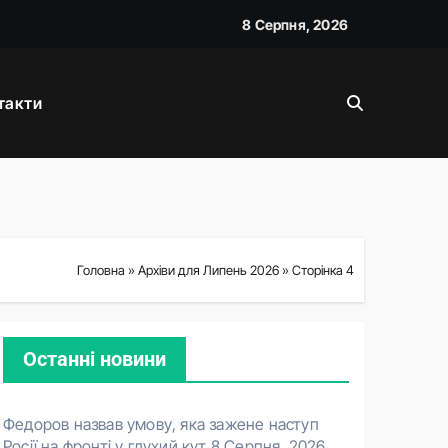
8 Серпня, 2026
вою
такти
Головна
»
Архіви для Липень 2026
»
Сторінка 4
Останні новини
Федоров назвав умову, яка зажене наступ
Росії на фронті у глухий кут
8 Серпня, 2026