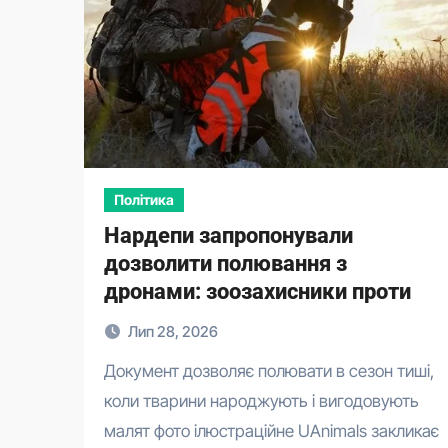
Політика
Нардепи запропонували
дозволити полювання з
дронами: зоозахисники проти
Лип 28, 2026
Документ дозволяє полювати в сезон тиші,
коли тварини народжують і вигодовують
малят фото ілюстраційне UAnimals закликає