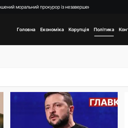
о 18-ї річниці вторгнення РФ у Грузію
нцепцію мобілізації без масового розшуку
Головна
Економіка
Корупція
Політика
Кон
ати спеціальну санкційну операцію проти РФ
яду пояснень щодо призначення очільниці Мінцифри
впраця: про що Зеленський говорив із главою МЗС Азербайд
дент заявив про результати випробувань
мову для закінчення війни після рішення Сенату США