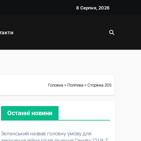
8 Серпня, 2026
такти
жану
Головна
»
Політика
»
Сторінка 205
Останні новини
Зеленський назвав головну умову для
закінчення війни після рішення Сенату США
7