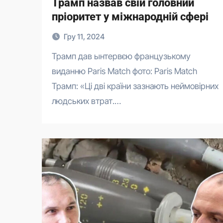
Трамп назвав свій головний
пріоритет у міжнародній сфері
Гру 11, 2024
Трамп дав ынтервєю французькому
виданню Paris Match фото: Paris Match
Трамп: «Ці дві країни зазнають неймовірних
людських втрат.…