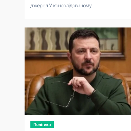
джерел У консолідованому…
Політика