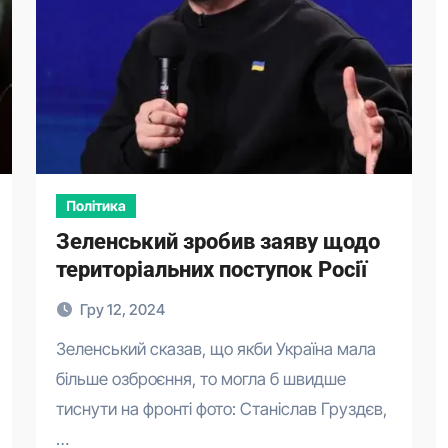
Політика
Зеленський зробив заяву щодо
територіальних поступок Росії
Гру 12, 2024
Зеленський сказав, що якби Україна мала
більше озброєння, то могла б швидше
тиснути на фронті фото: Станіслав Груздєв,
…