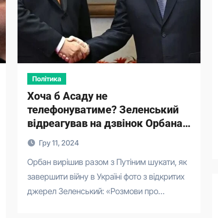
Політика
Хоча б Асаду не
телефонуватиме? Зеленський
відреагував на дзвінок Орбана
Путіну
Гру 11, 2024
Орбан вирішив разом з Путіним шукати, як
завершити війну в Україні фото з відкритих
джерел Зеленський: «Розмови про…