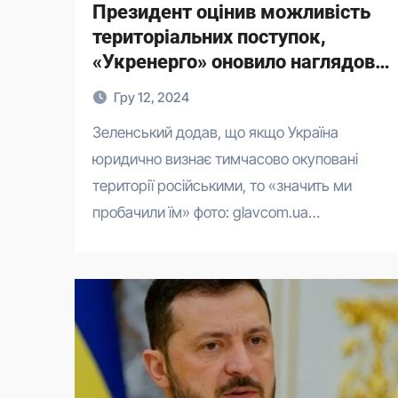
Президент оцінив можливість
територіальних поступок,
«Укренерго» оновило наглядову
раду. Головне за 11 грудня
Гру 12, 2024
Зеленський додав, що якщо Україна
юридично визнає тимчасово окуповані
території російськими, то «значить ми
пробачили їм» фото: glavcom.ua…