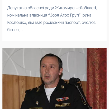
Депутатка обласної ради Житомирської області,
номінальна власниця “Зоря Агро Груп” Ірина
Костюшко, яка має російський паспорт, очолює
бізнес,…