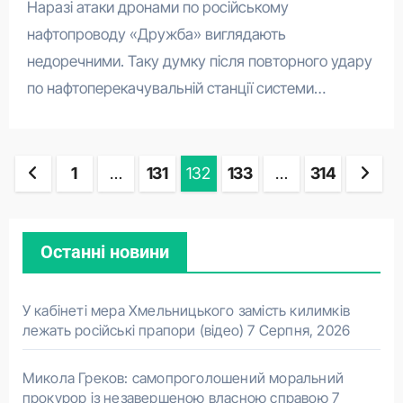
Наразі атаки дронами по російському
нафтопроводу «Дружба» виглядають
недоречними. Таку думку після повторного удару
по нафтоперекачувальній станції системи…
Пагінація
1
…
131
132
133
…
314
записів
Останні новини
У кабінеті мера Хмельницького замість килимків
лежать російські прапори (відео)
7 Серпня, 2026
Микола Греков: самопроголошений моральний
прокурор із незавершеною власною справою
7