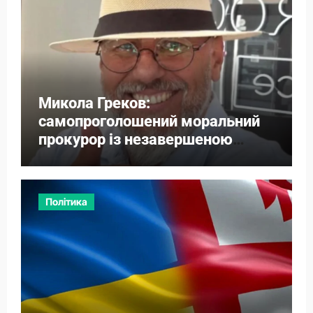
Микола Греков:
самопроголошений моральний
прокурор із незавершеною
власною справою
Політика