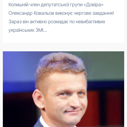
Колишній член депутатської групи «Довіра»
Олександр Ковальов виконує чергове завдання!
Зараз він активно розкидає по невибагливих
українських ЗМІ…