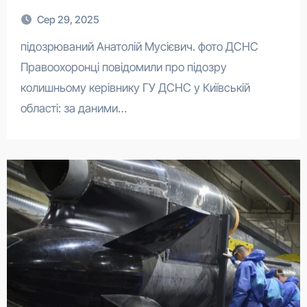
Сер 29, 2025
підозрюваний Анатолій Мусієвич. фото ДСНС
Правоохоронці повідомили про підозру
колишньому керівнику ГУ ДСНС у Київській
області: за даними…