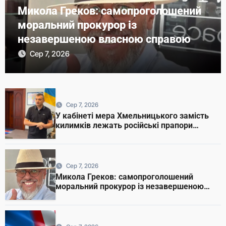
Микола Греков: самопроголошений
моральний прокурор із
незавершеною власною справою
Сер 7, 2026
Сер 7, 2026
У кабінеті мера Хмельницького замість
килимків лежать російські прапори
(відео)
Сер 7, 2026
Микола Греков: самопроголошений
моральний прокурор із незавершеною
власною справою