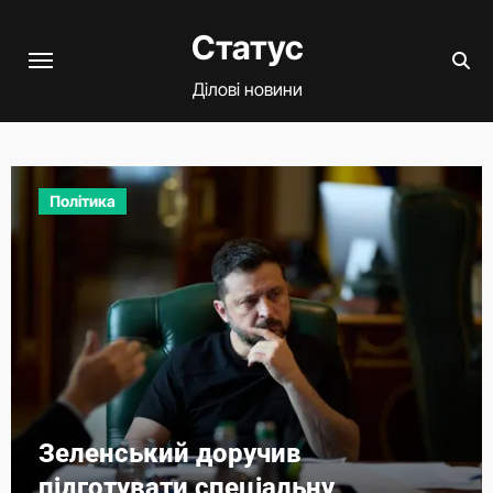
Перейти
Статус
до
вмісту
Ділові новини
Політика
Зеленський доручив
підготувати спеціальну