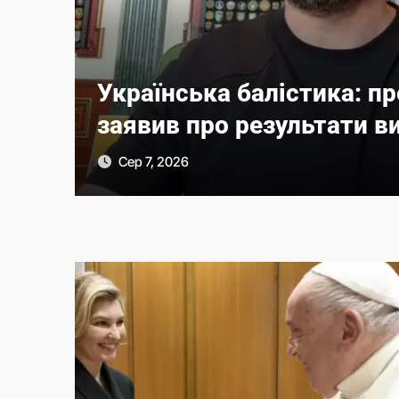
Відсутність води в Марга
нь
Зеленський анонсував з
Сер 7, 2026