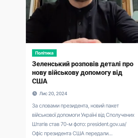
Політика
Зеленський розповів деталі про
нову військову допомогу від
США
Лис 20, 2024
За словами президента, новий пакет
військової допомоги Україні від Сполучених
Штатів став 70-м фото: president.gov.ua/
Офіс президента США передали…