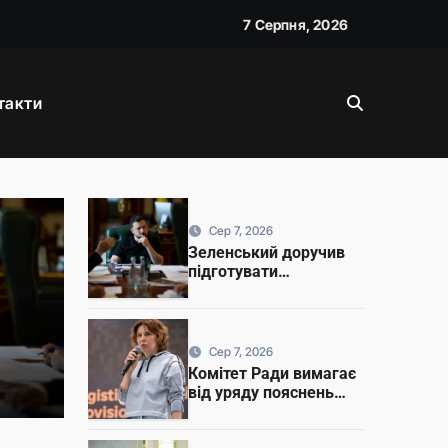
7 Серпня, 2026
такти
026
Сер 7, 2026
Зеленський доручив
підготувати
спеціальну санкційну
операцію проти РФ
Сер 7, 2026
Комітет Ради вимагає
від уряду пояснень
щодо призначення
очільниці Мінцифри
 РФ