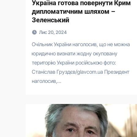
Україна готова повернути Крим
дипломатичним шляхом –
Зеленський
Лис 20, 2024
Очільник України наголосив, що не можна
юридично визнати жодну окуповану
територію України російською фото:
Станіслав Груздєв/glavcom.ua Президент
наголосив,…