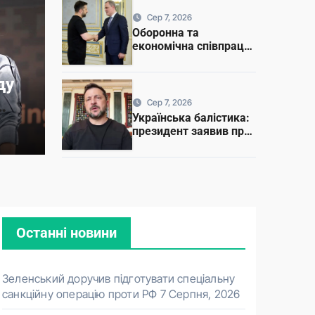
Сер 7, 2026
Оборонна та
учив підготувати
економічна співпраця:
про що Зеленський
кційну операцію проти
говорив із главою МЗС
ду
Азербайджану
Сер 7, 2026
Українська балістика:
президент заявив про
результати
випробувань
Останні новини
Зеленський доручив підготувати спеціальну
санкційну операцію проти РФ
7 Серпня, 2026