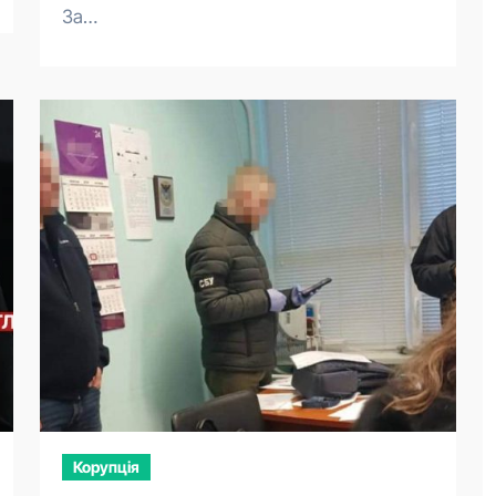
За…
Корупція