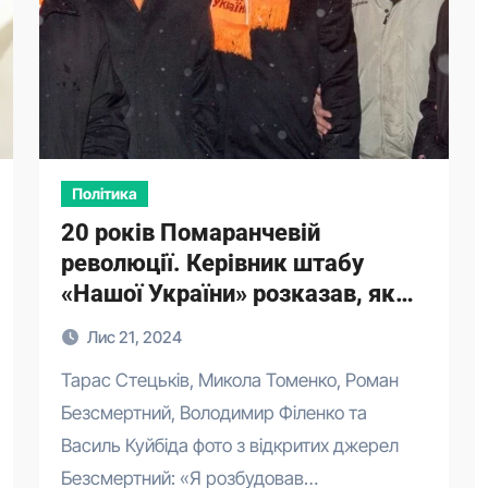
Політика
20 років Помаранчевій
революції. Керівник штабу
«Нашої України» розказав, як
Ющенко образив соратників
Лис 21, 2024
Тарас Стецьків, Микола Томенко, Роман
Безсмертний, Володимир Філенко та
Василь Куйбіда фото з відкритих джерел
Безсмертний: «Я розбудовав…