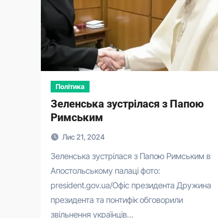
Політика
Зеленська зустрілася з Папою
Римським
Лис 21, 2024
Зеленська зустрілася з Папою Римським в
Апостольському палаці фото:
president.gov.ua/Офіс президента Дружина
президента та понтифік обговорили
звільнення українців…