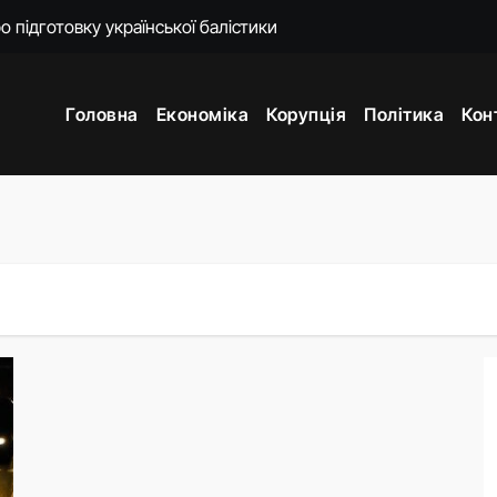
енко пояснила наслідки для експорту цін і курсу
 підходять Україні: експерт пояснив причину
Головна
Економіка
Корупція
Політика
Кон
ти. Що сталося з Верховною Радою за сім років без виборів
ем’єра отримала на прощання мільйон від «Нафтогазу»
омендував ухвалити новий Митний кодекс у першому читанн
яков отримав нову ключову посаду
 що зробив після звільнення з Міноборони