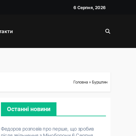
6 Серпня, 2026
такти
і
Головна
»
Бурштин
Останні новини
Федоров розповів про перше, що зробив
після звільнення з Міноборони
6 Серпня,