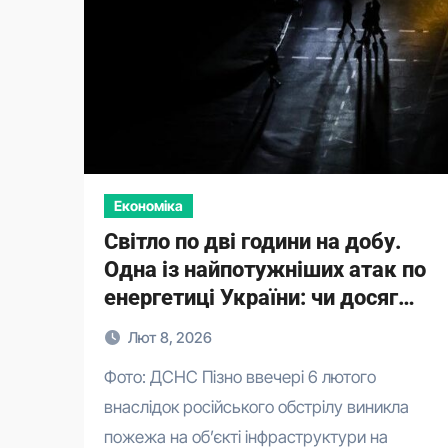
Економіка
Світло по дві години на добу.
Одна із найпотужніших атак по
енергетиці України: чи досяг
ворог мети
Лют 8, 2026
Фото: ДСНС Пізно ввечері 6 лютого
внаслідок російського обстрілу виникла
пожежа на об’єкті інфраструктури на