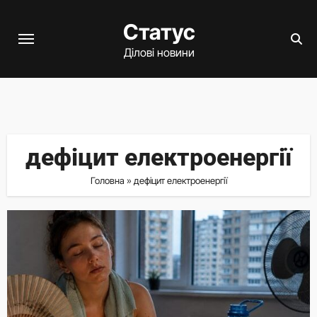
Перейти
Статус
до
вмісту
Ділові новини
дефіцит електроенергії
Головна
»
дефіцит електроенергії