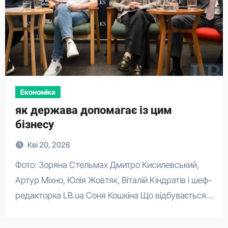
Економіка
як держава допомагає із цим
бізнесу
Кві 20, 2026
Фото: Зоряна Стельмах Дмитро Кисилевський,
Артур Міхно, Юлія Жовтяк, Віталій Кіндратів і шеф-
редакторка LB.ua Cоня Кошкіна Що відбувається…