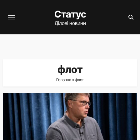
Перейти
Статус
до
вмісту
Ділові новини
флот
Головна
»
флот