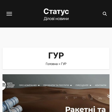
Перейти
Статус
до
вмісту
Ділові новини
ГУР
Головна
»
ГУР