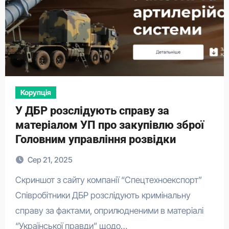
Корупція
У ДБР розслідують справу за
матеріалом УП про закупівлю зброї
Головним управління розвідки
Сер 21, 2025
Скриншот з сайту компанії “Спецтехноекспорт”
Співробітники ДБР розслідують кримінальну
справу за фактами, оприлюдненими в матеріалі
“Української правди” щодо…