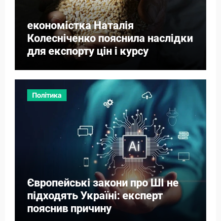
економістка Наталія
Колесніченко пояснила наслідки
для експорту цін і курсу
Політика
Європейські закони про ШІ не
підходять Україні: експерт
пояснив причину