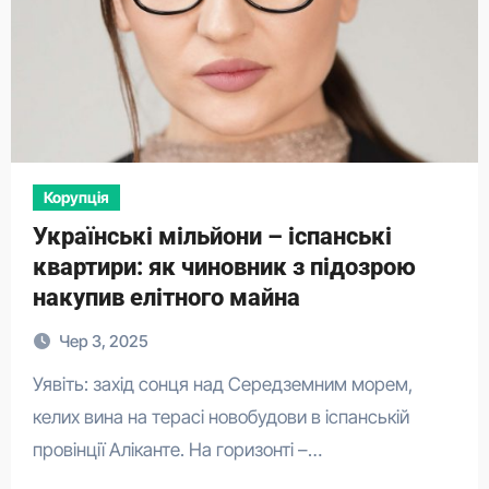
Корупція
Українські мільйони – іспанські
квартири: як чиновник з підозрою
накупив елітного майна
Чер 3, 2025
Уявіть: захід сонця над Середземним морем,
келих вина на терасі новобудови в іспанській
провінції Аліканте. На горизонті –…