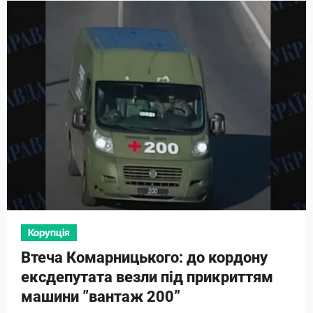
Корупція
Втеча Комарницького: до кордону
ексдепутата везли під прикриттям
машини ”вантаж 200”