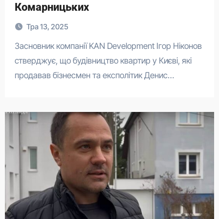
Комарницьких
Тра 13, 2025
Засновник компанії KAN Development Ігор Ніконов
стверджує, що будівництво квартир у Києві, які
продавав бізнесмен та експолітик Денис…