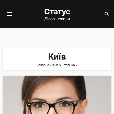
Перейти
Статус
до
вмісту
Ділові новини
Київ
Головна
»
Київ
»
Сторінка 2