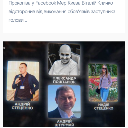
Прокопіва у Facebook Мер Києва Віталій Кличко
відсторонив від виконання обов’язків заступника
голови…