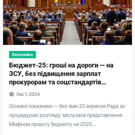
Економіка
Бюджет-25: гроші на дороги — на
ЗСУ, без підвищення зарплат
прокурорам та соцстандартів
українцям
Лис 1, 2024
Основні показники — без змін 20 вересня Рада за
процедурою розгляду заслухала представлення
Мінфіном проєкту бюджету на 2025…