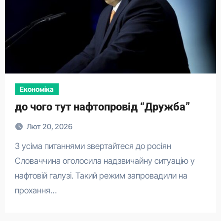
Економіка
до чого тут нафтопровід “Дружба”
Лют 20, 2026
З усіма питаннями звертайтеся до росіян
Словаччина оголосила надзвичайну ситуацію у
нафтовій галузі. Такий режим запровадили на
прохання…