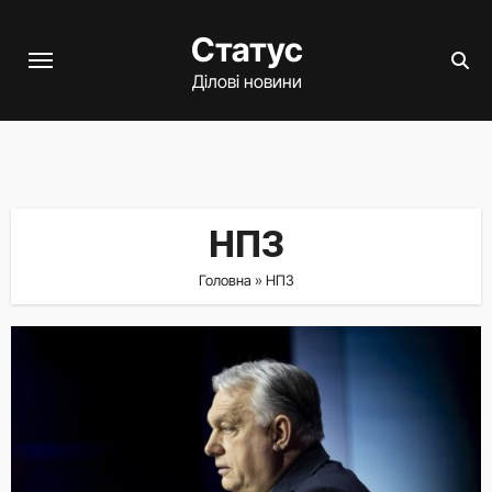
Перейти
Статус
до
вмісту
Ділові новини
НПЗ
Головна
»
НПЗ