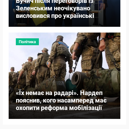
Вучич після переговорів із
Зеленським неочікувано
висловився про українські
території
Політика
«Їх немає на радарі». Нардеп
пояснив, кого насамперед має
охопити реформа мобілізації