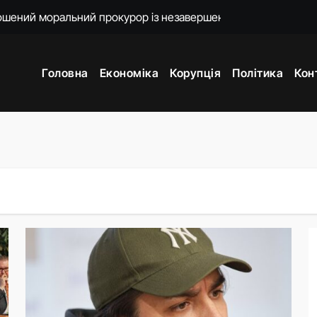
о 18-ї річниці вторгнення РФ у Грузію
нцепцію мобілізації без масового розшуку
Головна
Економіка
Корупція
Політика
Кон
ати спеціальну санкційну операцію проти РФ
яду пояснень щодо призначення очільниці Мінцифри
впраця: про що Зеленський говорив із главою МЗС Азербайд
дент заявив про результати випробувань
мову для закінчення війни після рішення Сенату США