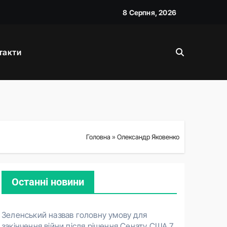
8 Серпня, 2026
такти
жану
Головна
»
Олександр Яковенко
Останні новини
Зеленський назвав головну умову для
закінчення війни після рішення Сенату США
7