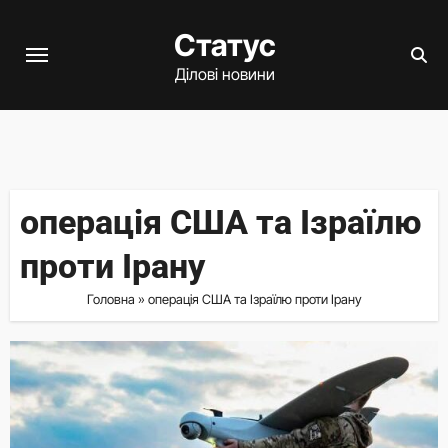
Перейти
Статус
до
вмісту
Ділові новини
операція США та Ізраїлю
проти Ірану
Головна
»
операція США та Ізраїлю проти Ірану