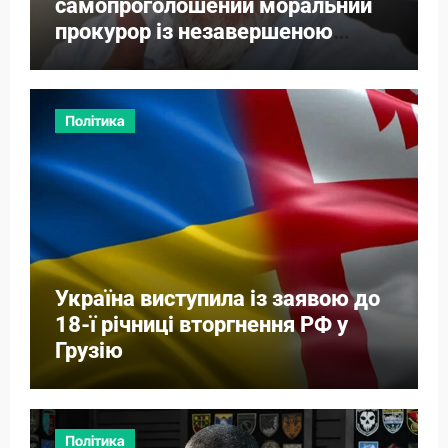
самопроголошений моральний
прокурор із незавершеною
власною справою
Політика
Україна виступила із заявою до
18-ї річниці вторгнення РФ у
Грузію
Політика