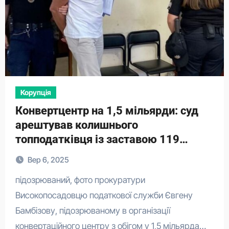
Корупція
Конвертцентр на 1,5 мільярди: суд
арештував колишнього
топподатківця із заставою 119
мільйонів
Вер 6, 2025
підозрюваний, фото прокуратури
Високопосадовцю податкової служби Євгену
Бамбізову, підозрюваному в організації
конвертаційного центру з обігом у 1,5 мільярда…