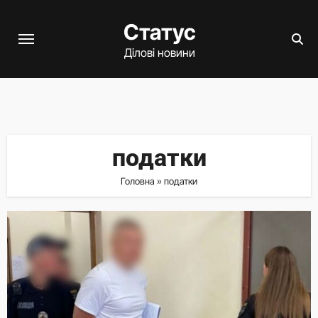
Перейти
Статус
до
вмісту
Ділові новини
податки
Головна
»
податки