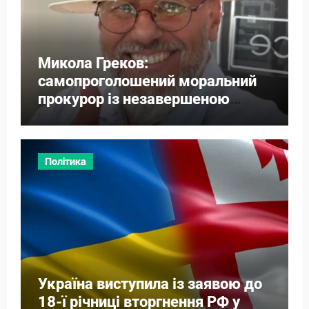
Микола Греков:
самопроголошений моральний
прокурор із незавершеною
власною справою
Політика
Україна виступила із заявою до
18-ї річниці вторгнення РФ у