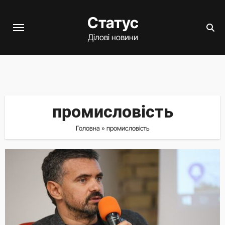
Перейти
Статус
до
вмісту
Ділові новини
промисловість
Головна
»
промисловість