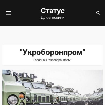
Перейти
Статус
до
вмісту
Ділові новини
"Укроборонпром"
Головна
»
"Укроборонпром"