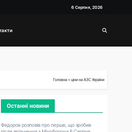
6 Серпня, 2026
такти
і
Головна
»
ціни на АЗС України
Останні новини
Федоров розповів про перше, що зробив
після звільнення з Міноборони
6 Серпня,