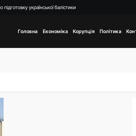
енко пояснила наслідки для експорту цін і курсу
 підходять Україні: експерт пояснив причину
Головна
Економіка
Корупція
Політика
Кон
ти. Що сталося з Верховною Радою за сім років без виборів
ем’єра отримала на прощання мільйон від «Нафтогазу»
омендував ухвалити новий Митний кодекс у першому читанн
яков отримав нову ключову посаду
 що зробив після звільнення з Міноборони