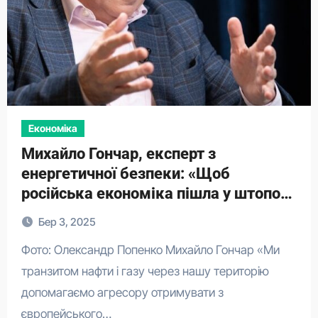
Економіка
​Михайло Гончар, експерт з
енергетичної безпеки: «Щоб
російська економіка пішла у штопор,
ціна на нафту має бути $50 за
Бер 3, 2025
барель»
Фото: Олександр Попенко Михайло Гончар «Ми
транзитом нафти і газу через нашу територію
допомагаємо агресору отримувати з
європейського…