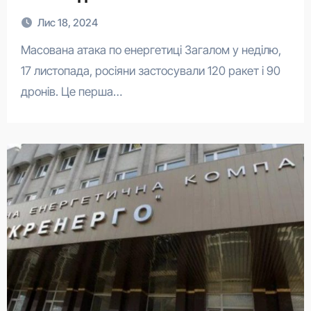
Лис 18, 2024
Масована атака по енергетиці Загалом у неділю,
17 листопада, росіяни застосували 120 ракет і 90
дронів. Це перша…