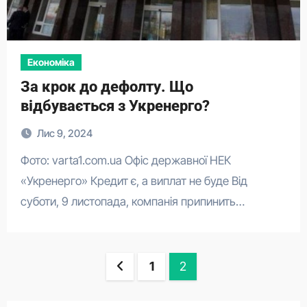
Економіка
​​За крок до дефолту. Що
відбувається з Укренерго?
Лис 9, 2024
Фото: varta1.com.ua Офіс державної НЕК
«Укренерго» Кредит є, а виплат не буде Від
суботи, 9 листопада, компанія припинить…
Пагінація
1
2
записів