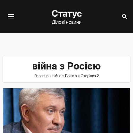
Перейти
Статус
до
вмісту
Ділові новини
війна з Росією
Головна
»
війна з Росією
»
Сторінка 2