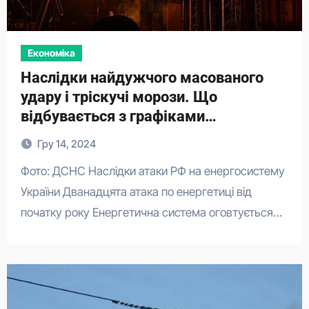
Економіка
Наслідки найдужчого масованого
удару і тріскучі морози. Що
відбувається з графіками
знеструмлення
Гру 14, 2024
Фото: ДСНС Наслідки атаки РФ на енергосистему
України Дванадцята атака по енергетиці від
початку року Енергетична система оговтується…