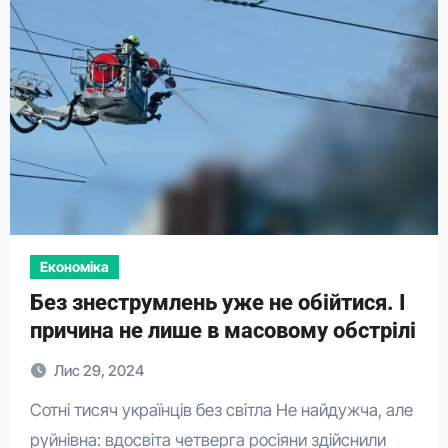
Економіка
​Без знеструмлень уже не обійтися. І
причина не лише в масовому обстрілі
Лис 29, 2024
Сотні тисяч українців без світла Не найдужча, але
руйнівна: вдосвіта четверга росіяни здійснили