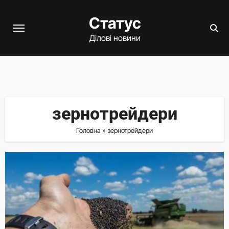
Перейти
Статус
до
вмісту
Ділові новини
зернотрейдери
Головна
»
зернотрейдери