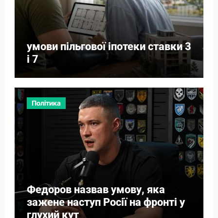
умови пільгової іпотеки ставки 3
і 7
Політика
Федоров назвав умову, яка
зажене наступ Росії на фронті у
глухий кут