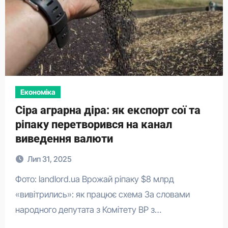
Економіка
​Сіра аграрна діра: як експорт сої та
ріпаку перетворився на канал
виведення валюти
Лип 31, 2025
Фото: landlord.ua Врожай ріпаку $8 млрд
«вивітрились»: як працює схема За словами
народного депутата з Комітету ВР з…