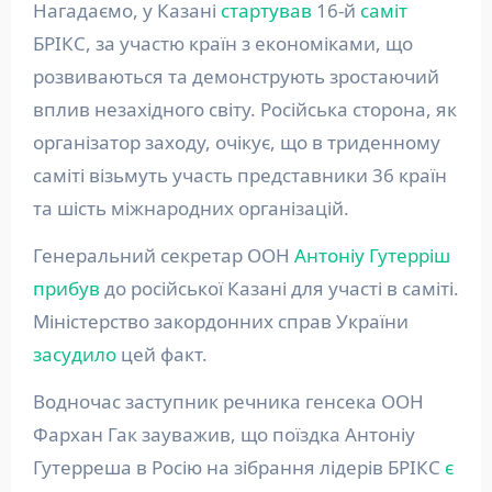
Нагадаємо, у Казані
стартував
16-й
саміт
БРІКС, за участю країн з економіками, що
розвиваються та демонструють зростаючий
вплив незахідного світу. Російська сторона, як
організатор заходу, очікує, що в триденному
саміті візьмуть участь представники 36 країн
та шість міжнародних організацій.
Генеральний секретар ООН
Антоніу Гутерріш
прибув
до російської Казані для участі в саміті.
Міністерство закордонних справ України
засудило
цей факт.
Водночас заступник речника генсека ООН
Фархан Гак зауважив, що поїздка Антоніу
Гутерреша в Росію на зібрання лідерів БРІКС
є