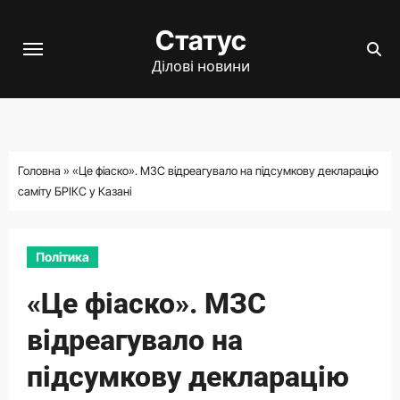
Перейти
Статус
до
вмісту
Ділові новини
Головна
»
«Це фіаско». МЗС відреагувало на підсумкову декларацію
саміту БРІКС у Казані
Політика
«Це фіаско». МЗС
відреагувало на
підсумкову декларацію