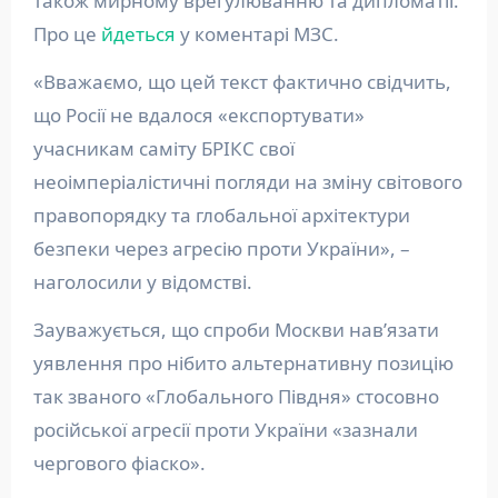
також мирному врегулюванню та дипломатії.
Про це
йдеться
у коментарі МЗС.
«Вважаємо, що цей текст фактично свідчить,
що Росії не вдалося «експортувати»
учасникам саміту БРІКС свої
неоімперіалістичні погляди на зміну світового
правопорядку та глобальної архітектури
безпеки через агресію проти України», –
наголосили у відомстві.
Зауважується, що спроби Москви навʼязати
уявлення про нібито альтернативну позицію
так званого «Глобального Півдня» стосовно
російської агресії проти України «зазнали
чергового фіаско».