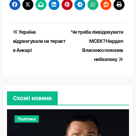
Навігація
Україна
Чи треба ліквідовувати
записів
відреагувала на теракт
МСЕК? Нардеп
в Анкарі
Власенко пояснив
небезпеку
Схожі новини
Політика