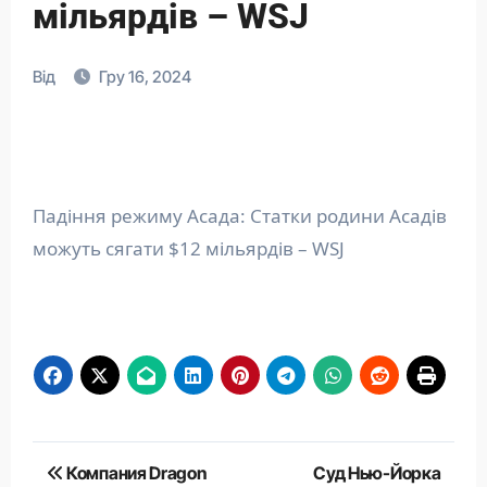
мільярдів – WSJ
Від
Гру 16, 2024
Падіння режиму Асада: Статки родини Асадів
можуть сягати $12 мільярдів – WSJ
Навігація
Компания Dragon
Суд Нью-Йорка