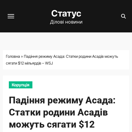
Перейти
Статус
до
вмісту
Ділові новини
Головна
»
Падіння режиму Асада: Статки родини Асадів можуть
сягати $12 мільярдів – WSJ
Корупція
Падіння режиму Асада:
Статки родини Асадів
можуть сягати $12