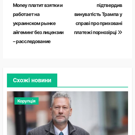
записів
Money платит взятки и
підтвердив
работает на
винуватість Трампа у
украинском рынке
справі про приховані
айгеминг без лицензии
платежі порнозірці
– расследование
Схожі новини
Корупція