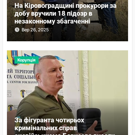
На Кіровоградщині прокурори за
добу вручили 18 підозр в
незаконному збагаченні
Вер 26, 2025
Корупція
За фігуранта чотирьох
кримінальних справ