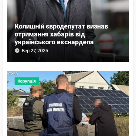
Колишній євродепутат визнав
отримання хабарів від
українського екснардепа
Волошина
Вер 27, 2025
Корупція