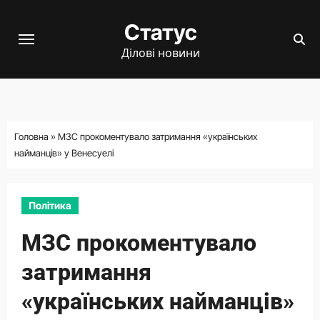
Перейти
Статус
до
вмісту
Ділові новини
Головна
»
МЗС прокоментувало затримання «українських
найманців» у Венесуелі
Політика
МЗС прокоментувало
затримання
«українських найманців»