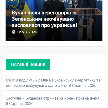
Вучич після переговорів із
Зеленським неочікувано
висловився про українські
території
Сер 8, 2026
Останні новини
Сербія виділить €2 млн на українську енергетику та
допоможе відбудувати одне з міст
8 Серпня, 2026
Заступник Буданова отримав «жирне» призначення
8 Серпня, 2026