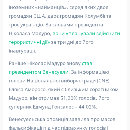
іноземних «найманців», серед яких двоє
громадян США, двоє громадян Колумбії та
троє українців. За словами президента
Ніколаса Мадуро,
вони «планували здійснити
терористичні дії»
за три дні до його
інавгурації.
Раніше Ніколас Мадуро знову
став
президентом Венесуели
. За інформацією
голови Національної виборчої ради (CNE)
Елвіса Аморосо, який є близьким соратником
Мадуро, він отримав 51,20% голосів, його
суперник Едмунд Гонсалес – 44,02%.
Венесуельська опозиція заявила про масові
фальсифікації під час підрахунку голосів і