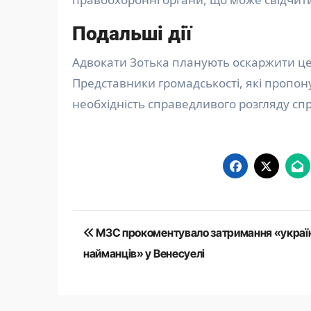
Подальші дії
Адвокати Зотька планують оскаржити це 
Представники громадськості, які пропон
необхідність справедливого розгляду сп
Навігація
МЗС прокоментувало затримання «украї
записів
найманців» у Венесуелі