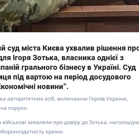
й суд міста Києва ухвалив рішення пр
ля Ігоря Зотька, власника однієї з
аній грального бізнесу в Україні. Суд
ця під вартою на період досудового
кономічні новини”.
 на поруки.
та військові заявляли про довіру до Зотька, наголошу
обороноздатність країни.