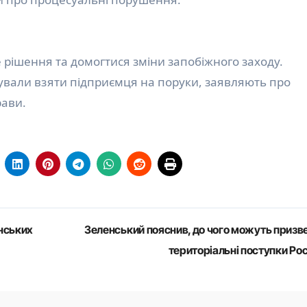
рішення та домогтися зміни запобіжного заходу.
ували взяти підприємця на поруки, заявляють про
рави.
нських
Зеленський пояснив, до чого можуть призв
територіальні поступки Рос