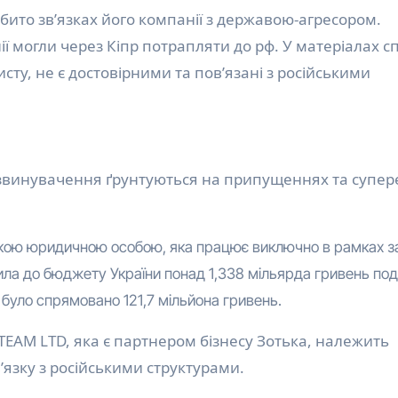
бито зв’язках його компанії з державою-агресором.
ї могли через Кіпр потрапляти до рф. У матеріалах с
исту, не є достовірними та пов’язані з російськими
звинувачення ґрунтуються на припущеннях та супер
ькою юридичною особою, яка працює виключно в рамках з
ила до бюджету України понад 1,338 мільярда гривень пода
 було спрямовано 121,7 мільйона гривень.
TEAM LTD, яка є партнером бізнесу Зотька, належить
’язку з російськими структурами.