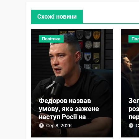
Схожі новини
Політика
Пол
Федоров назвав
Зе
умову, яка зажене
ро
наступ Росії на
пер
фронті у глухий кут
Ву
Сер 8, 2026
С
еру