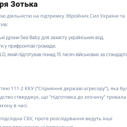
оря Зотька
ю діяльністю на підтримку Збройних Сил України та
тив:
кі дрони Sea Baby для захисту українських вод.
ги у прифронтові громади.
, який підготував понад 15 тисяч військових за стандар
тею 111-2 ККУ (“Сприяння державі-агресору”), яка бу
ідство стверджує, що “підготовка до злочину” тривала
кону в часі.
 підслідна СБУ, проте розслідування ведуть інші
и про процесуальні порушення.