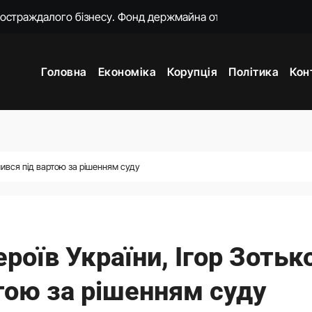
о замість килимків лежать російські прапори (відео)
ошений моральний прокурор із незавершеною власною спра
Головна
Економіка
Корупція
Політика
Кон
о 18-ї річниці вторгнення РФ у Грузію
нцепцію мобілізації без масового розшуку
ати спеціальну санкційну операцію проти РФ
яду пояснень щодо призначення очільниці Мінцифри
шився під вартою за рішенням суду
жене наступ Росії на фронті у глухий кут
роїв України, Ігор Зотьк
тою за рішенням суду