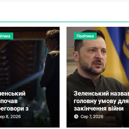
ітика
Політика
ленський
Зеленський назва
зпочав
головну умову для
еговори з
закінчення війни
чичем про нову
після рішення
ер 8, 2026
Сер 7, 2026
 співпраці
Сенату США