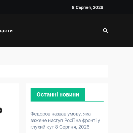
8 Серпня, 2026
вою
такти
Останні новини
о
Федоров назвав умову, яка
зажене наступ Росії на фронті у
глухий кут
8 Серпня, 2026