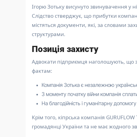
Ігорю Зотьку висунуто звинувачення у ні
Слідство стверджує, що прибутки компані
містяться документи, які, за словами зах
структурами.
Позиція захисту
Адвокати підприємця наголошують, що 
фактам:
Компанія Зотька є незалежною українс
З моменту початку війни компанія сплат
На благодійність і гуманітарну допомогу
Крім того, кіпрська компанія GURUFLOW 
громадянці України та не має жодного зв