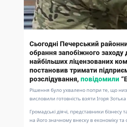
Сьогодні Печерський районни
обрання запобіжного заходу д
найбільших ліцензованих комп
постановив тримати підприєм
розслідування,
повідомили
“Е
Рішення було ухвалено попри те, що низка авторитетних осіб, включаючи Героїв України,
висловили готовність взяти Ігоря Зотька
Громадські діячі, представники бізнесу 
на його значному внеску в економіку та 