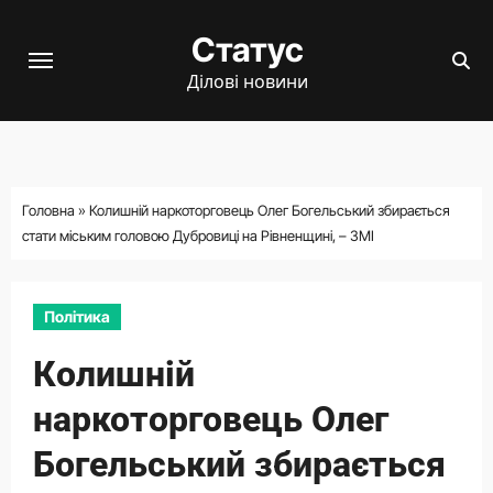
Перейти
Статус
до
вмісту
Ділові новини
Головна
»
Колишній наркоторговець Олег Богельський збирається
стати міським головою Дубровиці на Рівненщині, – ЗМІ
Політика
Колишній
наркоторговець Олег
Богельський збирається