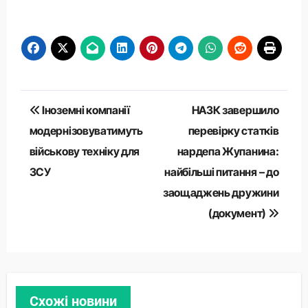
Навігація
Іноземні компанії
НАЗК завершило
записів
модернізовуватимуть
перевірку статків
військову техніку для
нардепа Жупанина:
ЗСУ
найбільші питання – до
заощаджень дружини
(документ)
Схожі новини