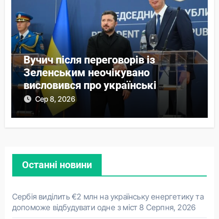
Вучич після переговорів із
Зеленським неочікувано
висловився про українські
території
Сер 8, 2026
Останні новини
Сербія виділить €2 млн на українську енергетику та
допоможе відбудувати одне з міст
8 Серпня, 2026