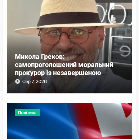
Микола Греков:
самопроголошений моральний
прокурор із незавершеною
власною справою
Сер 7, 2026
Політика