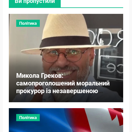
Ви пропустили
Політика
Микола Греков:
самопроголошений моральний
прокурор із незавершеною
власною справою
Політика