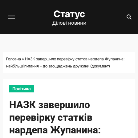
Перейти
Статус
до
вмісту
Ділові новини
Головна
»
НАЗК завершило перевірку статків нардепа Жупанина:
найбільші питання – до заощаджень дружини (документ)
Політика
НАЗК завершило
перевірку статків
нардепа Жупанина: