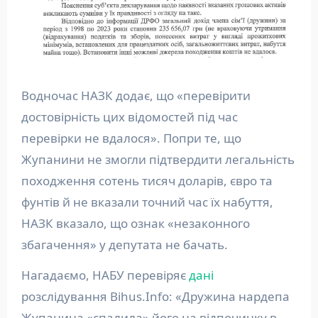
Водночас НАЗК додає, що «перевірити
достовірність цих відомостей під час
перевірки не вдалося». Попри те, що
Жупанини не змогли підтвердити легальність
походження сотень тисяч доларів, євро та
фунтів й не вказали точний час їх набуття,
НАЗК вказало, що ознак «незаконного
збагачення» у депутата не бачать.
Нагадаємо, НАБУ перевіряє
дані
розслідування Bihus.Info: «Дружина нардепа
Жупанина «спалила» його на відпочинку в