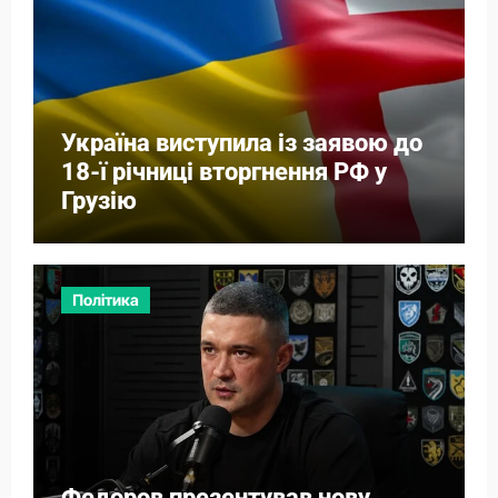
Україна виступила із заявою до
18-ї річниці вторгнення РФ у
Грузію
Політика
Федоров презентував нову