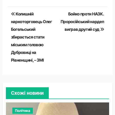
Навігація
Колишній
Бойко проти НАЗК.
записів
наркоторговець Олег
Проросійський нардеп
Богельський
виграв другий суд
збирається стати
міським головою
Дубровиці на
Рівненщині, – ЗМІ
Схожі новини
Політика