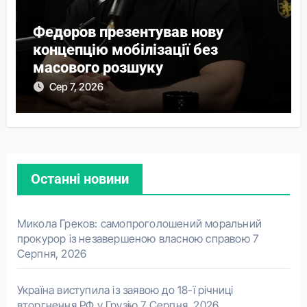
Федоров презентував нову
концепцію мобілізації без
масового розшуку
Сер 7, 2026
Останні новини
Микола Греков: самопроголошений моральний
прокурор із незавершеною власною справою
7
Серпня, 2026
Україна виступила із заявою до 18-ї річниці
вторгнення РФ у Грузію
7 Серпня, 2026