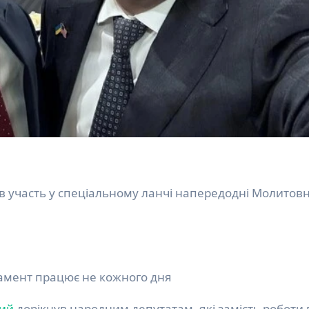
ламент працює не кожного дня
ий
дорікнув народним депутатам, які замість роботи 