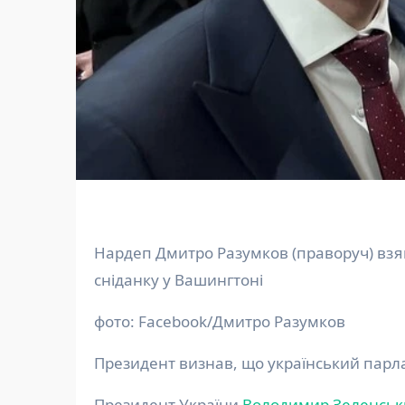
Нардеп Дмитро Разумков (праворуч) взяв участь у спеціальному ланчі напередодні Молитовного
сніданку у Вашингтоні
фото: Facebook/Дмитро Разумков
Президент визнав, що український пар
Президент України
Володимир Зеленськ