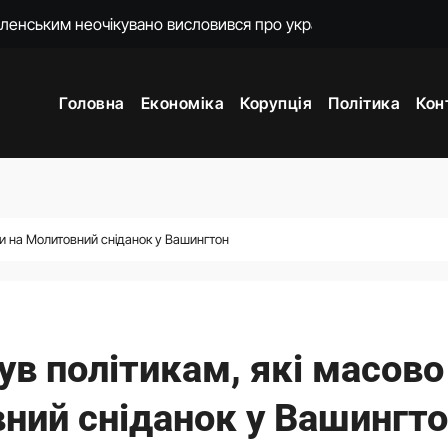
п пояснив, кого насамперед має охопити реформа мобілізації
о домовився з Вучичем
Головна
Економіка
Корупція
Політика
Кон
и 3 і 7
жене наступ Росії на фронті у глухий кут
ори з Вучичем про нову еру співпраці
мову для закінчення війни після рішення Сенату США
ли на Молитовний сніданок у Вашингтон
 гучні скандали та цитати другого президента України
ув політикам, які масово
вний сніданок у Вашингт