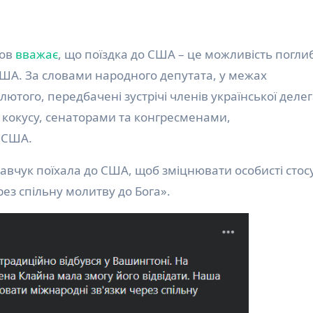
лов
вважає
, що поїздка до США – це можливість погли
США. За словами народного депутата, у межах
ютого, передбачені зустрічі членів української делега
 кокусу, сенаторами та конгресменами,
 США.
вчук поїхала до США, щоб зміцнювати особисті стос
ез спільну молитву до Бога».