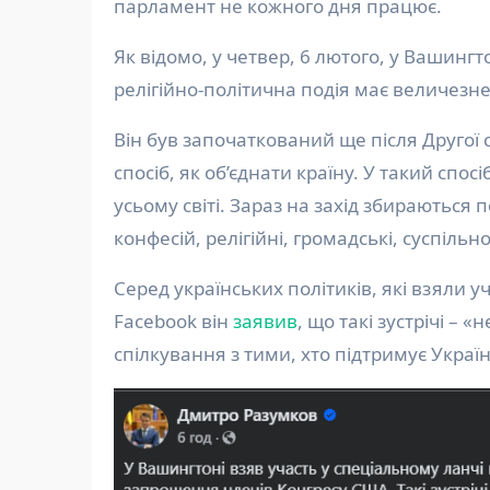
парламент не кожного дня працює.
Як відомо, у четвер, 6 лютого, у Вашинг
релігійно-політична подія має величезн
Він був започаткований ще після Другої 
спосіб, як об’єднати країну. У такий спо
усьому світі. Зараз на захід збираються п
конфесій, релігійні, громадські, суспільн
Серед українських політиків, які взяли уч
Facebook він
заявив
, що такі зустрічі – 
спілкування з тими, хто підтримує Україн