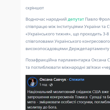
скріншот
Водночас народний
депутат
Павло Фро
співпрацю між інституціями України та 
«Українського тижня», що проходить 3-8 л
співголовами Українського конгресового
високопосадовцями Держдепартаменту
Позафракційна парламентарка Оксана Са
та поглиблювати міжнародні зв’язки «чер