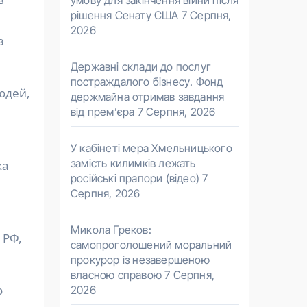
умову для закінчення війни після
рішення Сенату США
7 Серпня,
2026
з
Державні склади до послуг
постраждалого бізнесу. Фонд
юдей,
держмайна отримав завдання
від прем’єра
7 Серпня, 2026
У кабінеті мера Хмельницького
замість килимків лежать
ка
російські прапори (відео)
7
Серпня, 2026
Микола Греков:
 РФ,
самопроголошений моральний
прокурор із незавершеною
власною справою
7 Серпня,
о
2026