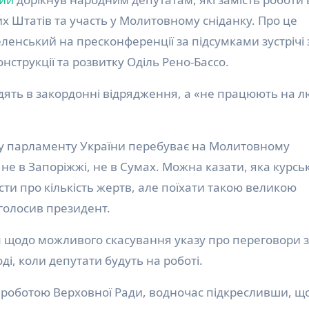
х Штатів та участь у Молитовному сніданку. Про це
енський на пресконференції за підсумками зустрічі 
струкції та розвитку Оділь Рено-Бассо.
здять в закордонні відрядження, а «не працюють на л
у парламенту України перебуває на Молитовному
, не в Запоріжжі, не в Сумах. Можна казати, яка курсь
сти про кількість жертв, але поїхати такою великою
аголосив президент.
 щодо можливого скасування указу про переговори з
і, коли депутати будуть на роботі.
роботою Верховної Ради, водночас підкресливши, щ