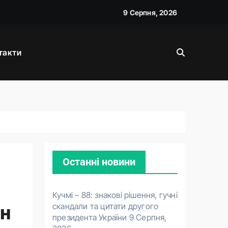
9 Серпня, 2026
такти
Останні новини
Кучмі – 88: знакові рішення, гучні
скандали та цитати другого
он
президента України
9 Серпня,