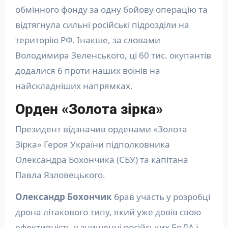
обмінного фонду за одну бойову операцію та
відтягнула сильні російські підрозділи на
територію РФ. Інакше, за словами
Володимира Зеленського, ці 60 тис. окупантів
додалися б проти наших воїнів на
найскладніших напрямках.
Орден «Золота зірка»
Президент відзначив орденами «Золота
Зірка» Героя України підполковника
Олександра Бохончика (СБУ) та капітана
Павла Язловецького.
Олександр Бохончик
брав участь у розробці
дрона літакового типу, який уже довів свою
ефективність у знищенні російських БпЛА і