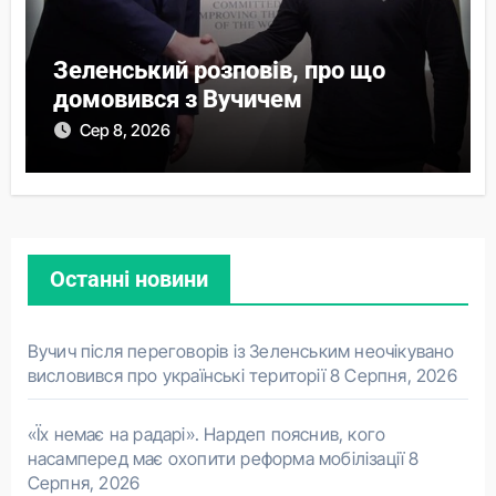
Зеленський розповів, про що
домовився з Вучичем
Сер 8, 2026
Останні новини
Вучич після переговорів із Зеленським неочікувано
висловився про українські території
8 Серпня, 2026
«Їх немає на радарі». Нардеп пояснив, кого
насамперед має охопити реформа мобілізації
8
Серпня, 2026