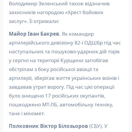
Володимир Зеленський також відзначив
захисників нагородою «Хрест бойових
заслуг». Її отримали:
Майор Іван Бакрев
. Як командир
артилерійського дивізіону 82-ї ОДШБр під час
наступальних та пошуково-ударних дій торік
у серпні на території Курщини запобігав
обстрілам з боку російської авіації та
артилерії, зберігав життя українських воїнів і
завдавав утрат ворогу. Під час цієї операції
було знищено 17 російських окупантів,
пошкоджено МТ-ЛБ, автомобільну техніку,
танк і міномет.
Полковник Віктор Білозьоров
(СБУ). У