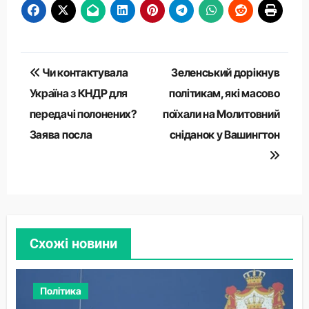
Навігація
Чи контактувала
Зеленський дорікнув
записів
Україна з КНДР для
політикам, які масово
передачі полонених?
поїхали на Молитовний
Заява посла
сніданок у Вашингтон
Схожі новини
Політика