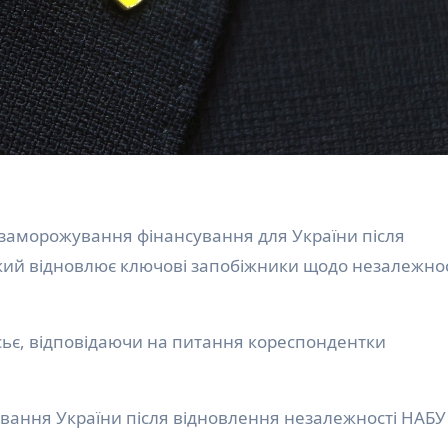
кий відновлює ключові запобіжники щодо незалежнос
сьє, відповідаючи на питання кореспондентки
вання України після відновлення незалежності НАБУ 