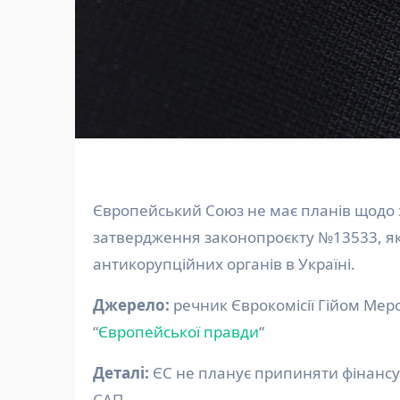
Європейський Союз не має планів щодо заморожування фінансування для України після
затвердження законопроєкту №13533, я
антикорупційних органів в Україні.
Джерело:
речник Єврокомісії Гійом Мер
“
Європейської правди
“
Деталі:
ЄС не планує припиняти фінансу
САП.