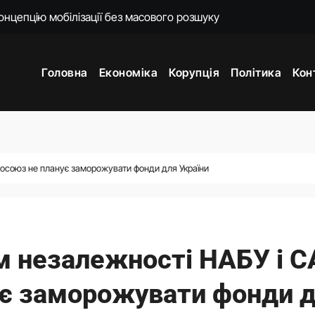
ати спеціальну санкційну операцію проти РФ
яду пояснень щодо призначення очільниці Мінцифри
Головна
Економіка
Корупція
Політика
Кон
впраця: про що Зеленський говорив із главою МЗС Азербайд
дент заявив про результати випробувань
: Зеленський анонсував звільнення
й повернутися на посаду міністра оборони
росоюз не планує заморожувати фонди для України
о замість килимків лежать російські прапори (відео)
м незалежності НАБУ і 
ує заморожувати фонди 