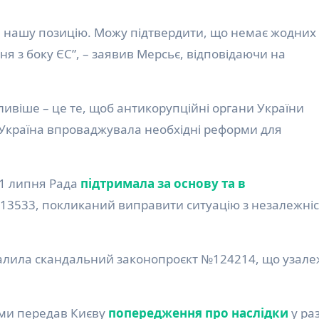
или нашу позицію. Можу підтвердити, що немає жодних
 з боку ЄС”, – заявив Мерсьє, відповідаючи на
ивіше – це те, щоб антикорупційні органи України
Україна впроваджувала необхідні реформи для
31 липня Рада
підтримала за основу та в
13533, покликаний виправити ситуацію з незалежні
валила скандальний законопроєкт №124214, що узал
ми передав Києву
попередження про наслідки
у раз