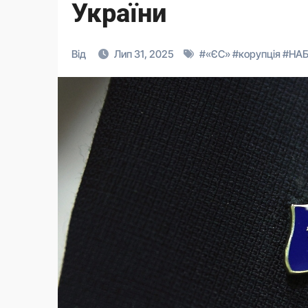
України
Від
Лип 31, 2025
#
«ЄС»
#
корупція
#
НА