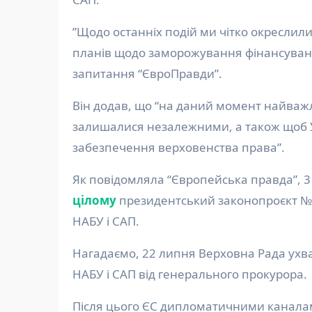
​​”Щодо останніх подій ми чітко окресл
планів щодо заморожування фінансування
запитання “ЄвроПравди”.
Він додав, що “на даний момент найважл
залишалися незалежними, а також щоб 
забезпечення верховенства права”.
Як повідомляла “Європейська правда”, 
цілому
президентський законопроєкт №
НАБУ і САП.
Нагадаємо, 22 липня Верховна Рада ух
НАБУ і САП від генерального прокурора.
Після цього ЄС дипломатичними канала