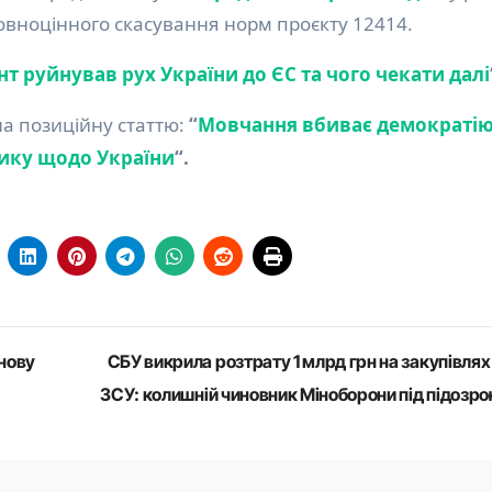
овноцінного скасування норм проєкту 12414.
т руйнував рух України до ЄС та чого чекати далі
а позиційну статтю:
“
Мовчання вбиває демократію
тику щодо України
“.
знову
СБУ викрила розтрату 1 млрд грн на закупівлях
ЗСУ: колишній чиновник Міноборони під підозр