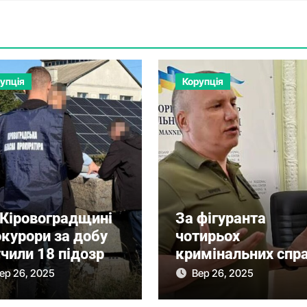
упція
Корупція
 Кіровоградщині
За фігуранта
окурори за добу
чотирьох
чили 18 підозр в
кримінальних спр
законному
ексвійськкома
ер 26, 2025
Вер 26, 2025
гаченні
Борисова внесли