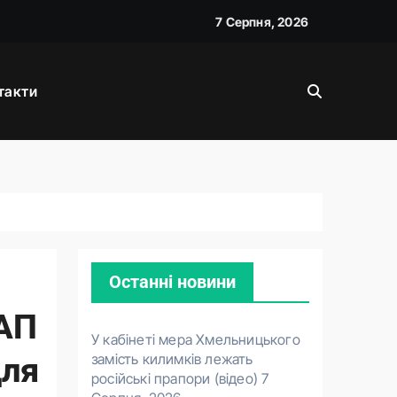
7 Серпня, 2026
такти
жану
Останні новини
САП
У кабінеті мера Хмельницького
замість килимків лежать
для
російські прапори (відео)
7