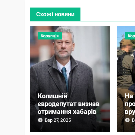
Схожі новини
Корупція
Кор
Колишній
На
євродепутат визнав
пр
отримання хабарів
вру
від українського
не
Вер 27, 2025
В
екснардепа
зба