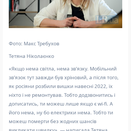
Фото: Макс Требухов
Тетяна Ніколаєнко
«Якщо нема світла, нема звʼязку. Мобільний
звʼязок тут завжди був хріновий, а після того,
як росіяни розбили вишки навесні 2022, їх
ніхто і не ремонтував. Тобто додзвонитись і
дописатись, ти можеш лише якщо є wi-fi. А
його нема, ну бо електрики нема. Тобто ти
можеш померти без жодних шансів
викликати швидку», — написала Тетяна