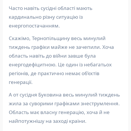
Часто навіть сусідні області мають
кардинально різну ситуацію із
енергопостачанням.
Скажімо, Тернопільщину весь минулий
тиждень графіки майже не зачепили. Хоча
область навіть до війни завше була
енергодефіцитною. Це один із небагатьох
регіонів, де практично немає об’єктів
генерації.
А от сусідня Буковина весь минулий тиждень
жила за суворими графіками знеструмлення.
Область має власну генерацію, хоча й не
найпотужнішу на заході країни.