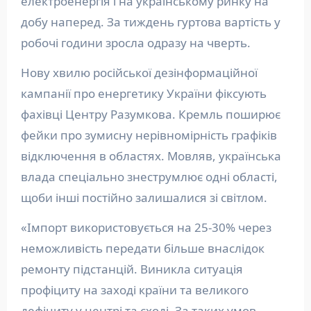
електроенергія і на українському ринку на
добу наперед. За тиждень гуртова вартість у
робочі години зросла одразу на чверть.
Нову хвилю російської дезінформаційної
кампанії про енергетику України фіксують
фахівці Центру Разумкова. Кремль поширює
фейки про зумисну нерівномірність графіків
відключення в областях. Мовляв, українська
влада спеціально знеструмлює одні області,
щоби інші постійно залишалися зі світлом.
«Імпорт використовується на 25-30% через
неможливість передати більше внаслідок
ремонту підстанцій. Виникла ситуація
профіциту на заході країни та великого
дефіциту у центрі та сході. За таких умов