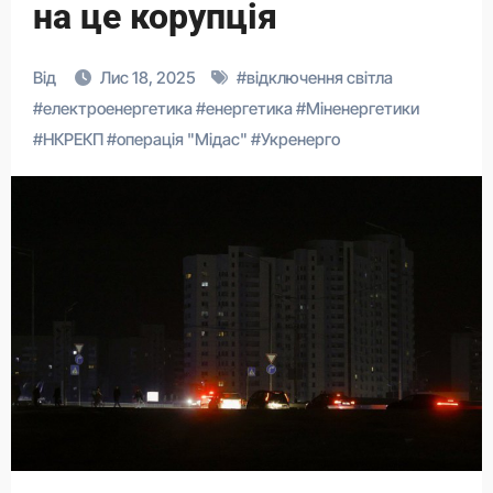
на це корупція
Від
Лис 18, 2025
#
відключення світла
#
електроенергетика
#
енергетика
#
Міненергетики
#
НКРЕКП
#
операція "Мідас"
#
Укренерго