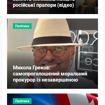
російські прапори (відео)
Політика
Микола Греков:
самопроголошений моральний
прокурор із незавершеною
власною справою
Політика