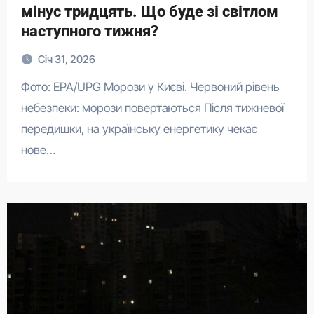
мінус тридцять. Що буде зі світлом
наступного тижня?
Січ 31, 2026
Фото: EPA/UPG Морози у Києві. Червоний рівень
небезпеки: морози повертаються Після тижневої
передишки, на українську енергетику чекає
нове…