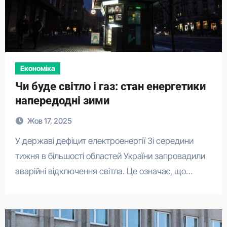
Економіка
Чи буде світло і газ: стан енергетики
напередодні зими
Жов 17, 2025
У державі дефіцит електроенергії Зі середини
тижня в більшості областей України запровадили
аварійні відключення світла. Це означає, що…