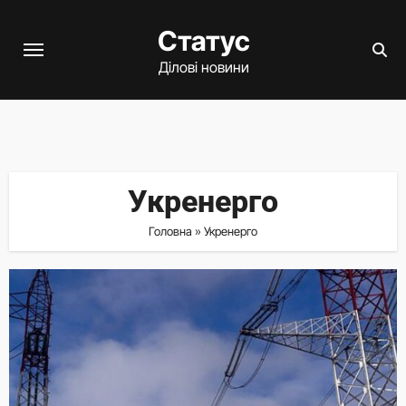
Перейти
Статус
до
вмісту
Ділові новини
Укренерго
Головна
»
Укренерго