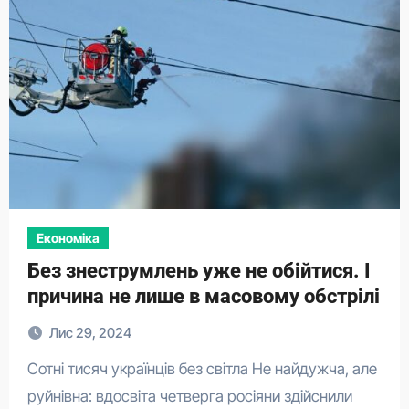
Економіка
​Без знеструмлень уже не обійтися. І
причина не лише в масовому обстрілі
Лис 29, 2024
Сотні тисяч українців без світла Не найдужча, але
руйнівна: вдосвіта четверга росіяни здійснили