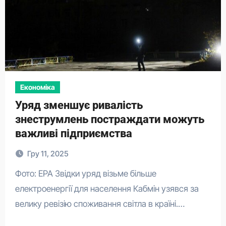
Економіка
Уряд зменшує ривалість
знеструмлень постраждати можуть
важливі підприємства
Гру 11, 2025
Фото: EPA Звідки уряд візьме більше
електроенергії для населення Кабмін узявся за
велику ревізію споживання світла в країні.…