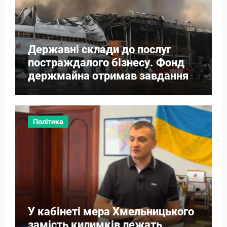
Державні склади до послуг
постраждалого бізнесу. Фонд
держмайна отримав завдання
від прем’єра
Політика
У кабінеті мера Хмельницького
замість килимків лежать