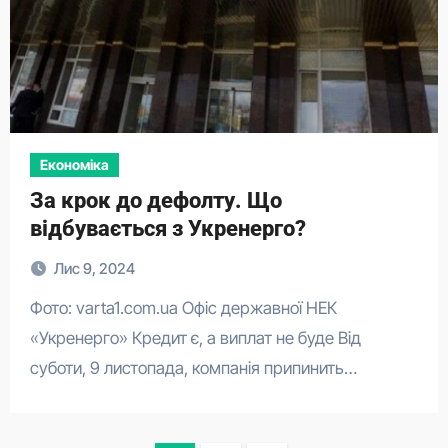
Економіка
​​За крок до дефолту. Що
відбувається з Укренерго?
Лис 9, 2024
Фото: varta1.com.ua Офіс державної НЕК
«Укренерго» Кредит є, а виплат не буде Від
суботи, 9 листопада, компанія припинить…