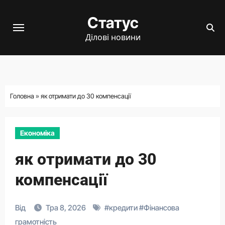
Перейти
Статус
до
вмісту
Ділові новини
Головна
»
як отримати до 30 компенсації
Економіка
як отримати до 30
компенсації
Від
Тра 8, 2026
#
кредити
#
Фінансова
грамотність