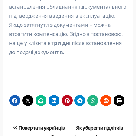
встановлення обладнання і документального
підтвердження введення в експлуатацію.
Якщо затягнути з документами – можна
втратити компенсацію. Згідно з постановою,
на це у клієнта є
три дні
після встановлення
до подачі документів.
Навігація
Повертати українців
Як уберегти підлітків