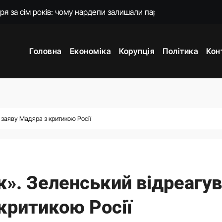
 що зробив після звільнення з Міноборони
країни у чотирьох країнах
Головна
Економіка
Корупція
Політика
Кон
мають своїх представників у Раді: причина
 підготовку української балістики
енко пояснила наслідки для експорту цін і курсу
 підходять Україні: експерт пояснив причину
заяву Мадяра з критикою Росії
й повернутися на посаду міністра оборони
». Зеленський відреагу
критикою Росії