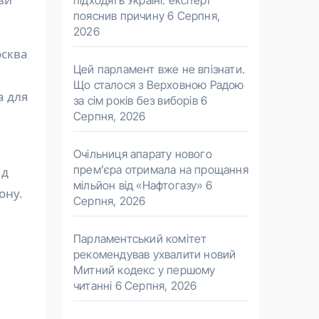
підходять Україні: експерт
пояснив причину
6 Серпня,
2026
осква
Цей парламент вже не впізнати.
Що сталося з Верховною Радою
а для
за сім років без виборів
6
Серпня, 2026
Очільниця апарату нового
прем’єра отримала на прощання
яд
мільйон від «Нафтогазу»
6
ону.
Серпня, 2026
Парламентський комітет
рекомендував ухвалити новий
Митний кодекс у першому
читанні
6 Серпня, 2026