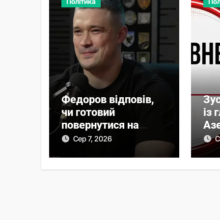
Політика
Пол
Федоров відповів,
Зус
чи готовий
із
повернутися на
Аз
посаду міністра
уда
Сер 7, 2026
С
оборони
Гол
20