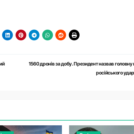
ий
1560 дронів за добу. Президент назвав головну 
російського уда