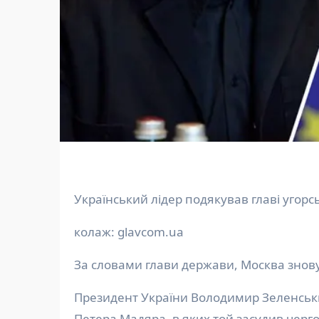
Український лідер подякував главі угор
колаж: glavcom.ua
За словами глави держави, Москва знову
Президент України Володимир Зеленський прокоментував слова прем’єр-міністра Угорщини
Петера Мадяра, в яких той засудив черго