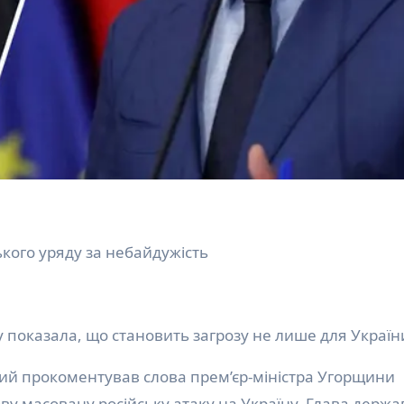
ського уряду за небайдужість
 показала, що становить загрозу не лише для Україн
ву масовану російську атаку на Україну. Глава держа