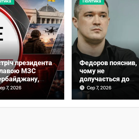
ітика
Політика
тріч президента
Федоров пояснив,
 главою МЗС
чому не
ербайджану,
долучається до
ри по Україні.
протестів
ер 7, 2026
Сер 7, 2026
овне за 6 серпня
26