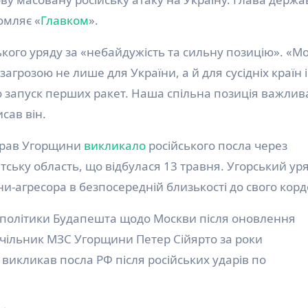
омляє «
Главком
».
ького уряду за «небайдужість та сильну позицію». «М
грозою не лише для України, а й для сусідніх країн і
о запуск перших ракет. Наша спільна позиція важлив
сав він.
справ Угорщини
викликало
російського посла через
тську область, що відбулася 13 травня. Угорський ур
и-агресора в безпосередній близькості до свого корд
у політики Будапешта щодо Москви після оновлення
очільник МЗС Угорщини Петер Сійярто за роки
викликав посла РФ після російських ударів по