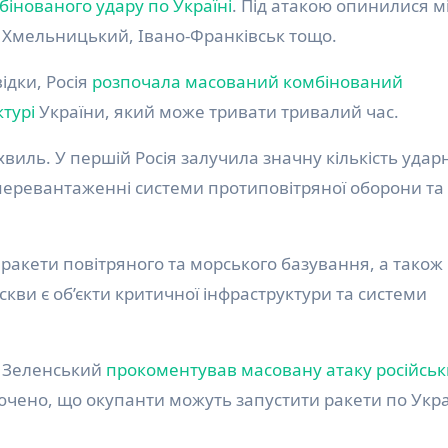
бінованого удару по Україні
. Під атакою опинилися м
, Хмельницький, Івано-Франківськ тощо.
ідки, Росія
розпочала масований комбінований
турі
України, який може тривати тривалий час.
 хвиль. У першій Росія залучила значну кількість удар
у перевантаженні системи протиповітряної оборони та
 ракети повітряного та морського базування, а також
кви є об’єкти критичної інфраструктури та системи
р Зеленський
прокоментував масовану атаку російськ
лючено, що окупанти можуть запустити ракети по Укра