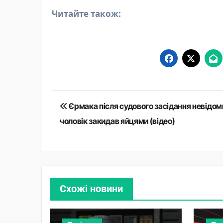
Читайте також:
Навігація
Єрмака після судового засідання невідом
записів
чоловік закидав яйцями (відео)
Схожі новини