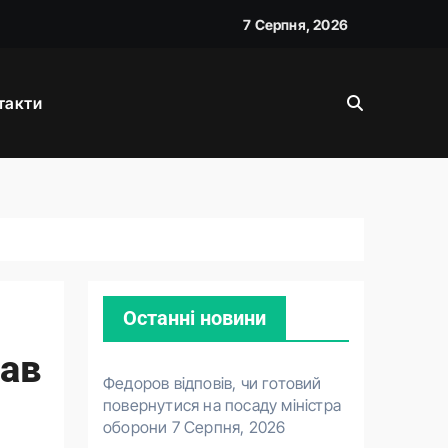
7 Серпня, 2026
такти
Останні новини
вав
Федоров відповів, чи готовий
повернутися на посаду міністра
оборони
7 Серпня, 2026