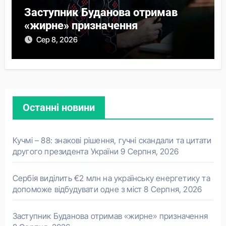
Заступник Буданова отримав
«жирне» призначення
Сер 8, 2026
Останні новини
Кучмі – 88: знакові рішення, гучні скандали та цитати
другого президента України
9 Серпня, 2026
Сербія виділить €2 млн на українську енергетику та
допоможе відбудувати одне з міст
8 Серпня, 2026
Заступник Буданова отримав «жирне» призначення