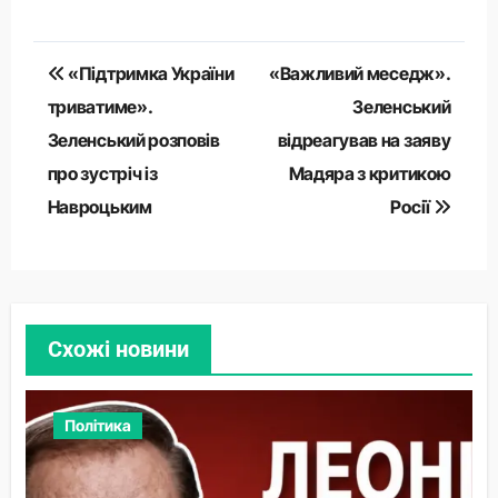
Навігація
«Підтримка України
«Важливий меседж».
записів
триватиме».
Зеленський
Зеленський розповів
відреагував на заяву
про зустріч із
Мадяра з критикою
Навроцьким
Росії
Схожі новини
Політика