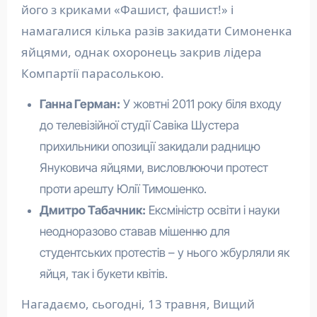
його з криками «Фашист, фашист!» і
намагалися кілька разів закидати Симоненка
яйцями, однак охоронець закрив лідера
Компартії парасолькою.
Ганна Герман:
У жовтні 2011 року біля входу
до телевізійної студії Савіка Шустера
прихильники опозиції закидали радницю
Януковича яйцями, висловлюючи протест
проти арешту Юлії Тимошенко.
Дмитро Табачник:
Ексміністр освіти і науки
неодноразово ставав мішенню для
студентських протестів – у нього жбурляли як
яйця, так і букети квітів.
Нагадаємо, сьогодні, 13 травня, Вищий