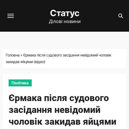
Перейти
Статус
до
вмісту
Ділові новини
Головна
»
Єрмака після судового засідання невідомий чоловік
закидав яйцями (відео)
Політика
Єрмака після судового
засідання невідомий
чоловік закидав яйцями