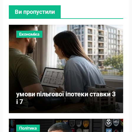
Ви пропустили
Економіка
умови пільгової іпотеки ставки 3
і 7
Політика