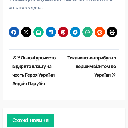
«правосуддя».
Навігація
У Львові урочисто
Тихановська прибула з
записів
відкрито площу на
першим візитом до
честь Героя України
України
Андрія Парубія
Схожі новини