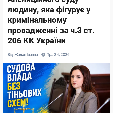
людину, яка фігурує у
кримінальному
провадженні за ч.3 ст.
206 КК України
Від
Жадан Іванна
Тра 24, 2026