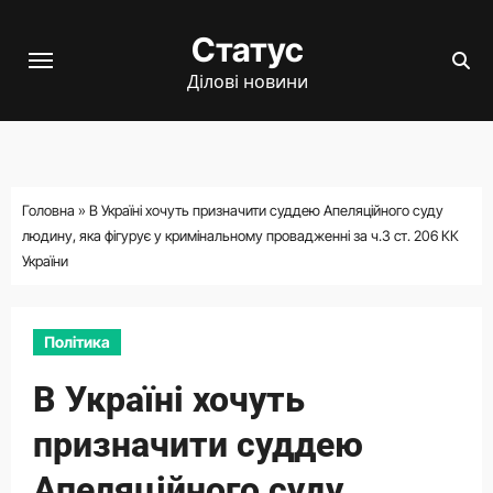
Перейти
Статус
до
вмісту
Ділові новини
Головна
»
В Україні хочуть призначити суддею Апеляційного суду
людину, яка фігурує у кримінальному провадженні за ч.3 ст. 206 КК
України
Політика
В Україні хочуть
призначити суддею
Апеляційного суду