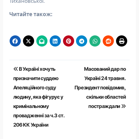
Тихановської.
Читайте також:
Навігація
В Україні хочуть
Масований дар по
записів
призначити суддею
Україні 24 травня.
Апеляційного суду
Президент повідомив,
людину, яка фігурує у
скільки областей
кримінальному
постраждали
провадженні за ч.3 ст.
206 КК України