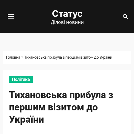
Перейти
Статус
до
вмісту
Ділові новини
Головна
»
Тихановська прибула з першим візитом до України
Політика
Тихановська прибула з
першим візитом до
України