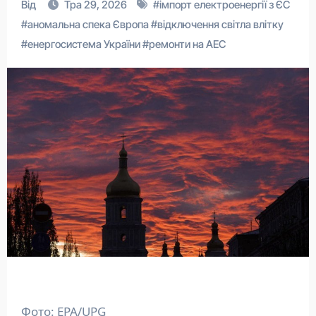
Від
Тра 29, 2026
#
імпорт електроенергії з ЄС
#
аномальна спека Європа
#
відключення світла влітку
#
енергосистема України
#
ремонти на АЕС
Фото: EPA/UPG