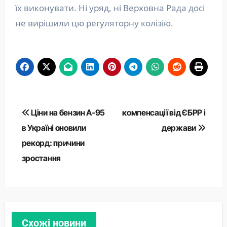
їх виконувати. Ні уряд, ні Верховна Рада досі
не вирішили цю регуляторну колізію.
Навігація
Ціни на бензин А-95
компенсації від ЄБРР і
записів
в Україні оновили
держави
рекорд: причини
зростання
Схожі новини