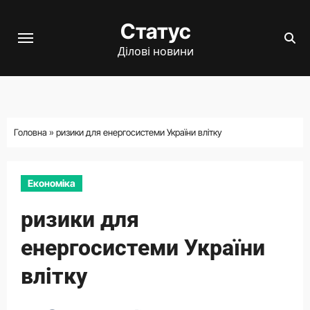
Перейти
Статус
до
вмісту
Ділові новини
Головна
»
ризики для енергосистеми України влітку
Економіка
ризики для
енергосистеми України
влітку