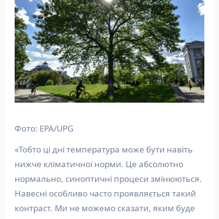
Фото: EPA/UPG
«Тобто ці дні температура може бути навіть
нижче кліматичної норми. Це абсолютно
нормально, синоптичні процеси змінюються.
Навесні особливо часто проявляється такий
контраст. Ми не можемо сказати, яким буде