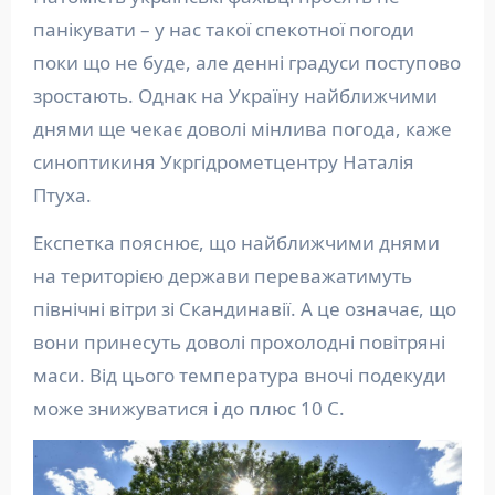
панікувати – у нас такої спекотної погоди
поки що не буде, але денні градуси поступово
зростають. Однак на Україну найближчими
днями ще чекає доволі мінлива погода, каже
синоптикиня Укргідрометцентру Наталія
Птуха.
Експетка пояснює, що найближчими днями
на територією держави переважатимуть
північні вітри зі Скандинавії. А це означає, що
вони принесуть доволі прохолодні повітряні
маси. Від цього температура вночі подекуди
може знижуватися і до плюс 10 С.